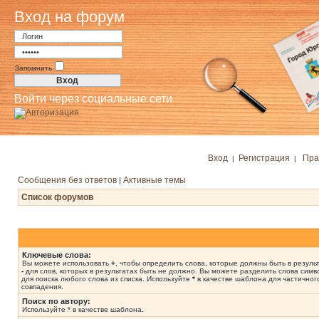
Вход на форум
Запомнить
Войти через социальные сети
Вход
Регистрация
Пра
|
|
Сообщения без ответов
Активные темы
|
Список форумов
Ключевые слова:
Вы можете использовать
+
, чтобы определить слова, которые должны быть в результ
-
для слов, которых в результатах быть не должно. Вы можете разделить слова сим
для поиска любого слова из списка. Используйте
*
в качестве шаблона для частичног
совпадения.
Поиск по автору:
Используйте * в качестве шаблона.