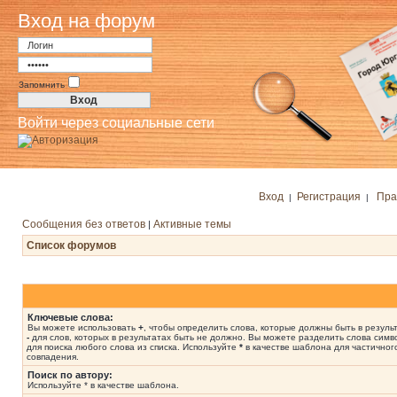
Вход на форум
Запомнить
Войти через социальные сети
Вход
Регистрация
Пра
|
|
Сообщения без ответов
Активные темы
|
Список форумов
Ключевые слова:
Вы можете использовать
+
, чтобы определить слова, которые должны быть в результ
-
для слов, которых в результатах быть не должно. Вы можете разделить слова сим
для поиска любого слова из списка. Используйте
*
в качестве шаблона для частичног
совпадения.
Поиск по автору:
Используйте * в качестве шаблона.