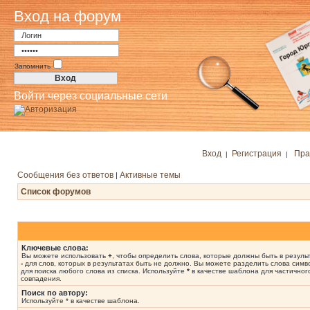
Вход на форум
Запомнить
Войти через социальные сети
Вход
Регистрация
Пра
|
|
Сообщения без ответов
Активные темы
|
Список форумов
Ключевые слова:
Вы можете использовать
+
, чтобы определить слова, которые должны быть в результ
-
для слов, которых в результатах быть не должно. Вы можете разделить слова сим
для поиска любого слова из списка. Используйте
*
в качестве шаблона для частичног
совпадения.
Поиск по автору:
Используйте * в качестве шаблона.