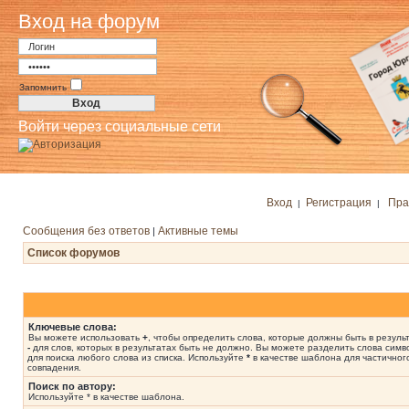
Вход на форум
Запомнить
Войти через социальные сети
Вход
Регистрация
Пра
|
|
Сообщения без ответов
Активные темы
|
Список форумов
Ключевые слова:
Вы можете использовать
+
, чтобы определить слова, которые должны быть в результ
-
для слов, которых в результатах быть не должно. Вы можете разделить слова сим
для поиска любого слова из списка. Используйте
*
в качестве шаблона для частичног
совпадения.
Поиск по автору:
Используйте * в качестве шаблона.