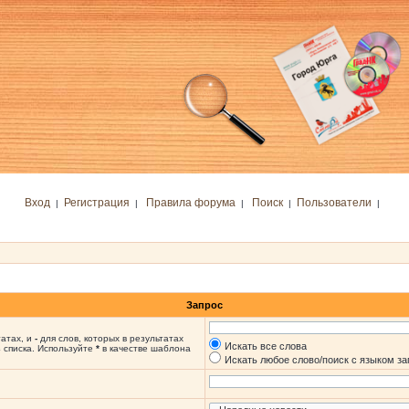
Вход
Регистрация
Правила форума
Поиск
Пользователи
|
|
|
|
|
Запрос
татах, и
-
для слов, которых в результатах
Искать все слова
 списка. Используйте
*
в качестве шаблона
Искать любое слово/поиск с языком з