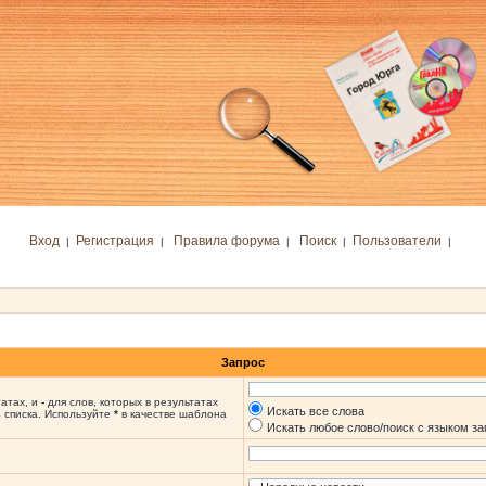
Вход
Регистрация
Правила форума
Поиск
Пользователи
|
|
|
|
|
Запрос
татах, и
-
для слов, которых в результатах
Искать все слова
 списка. Используйте
*
в качестве шаблона
Искать любое слово/поиск с языком з