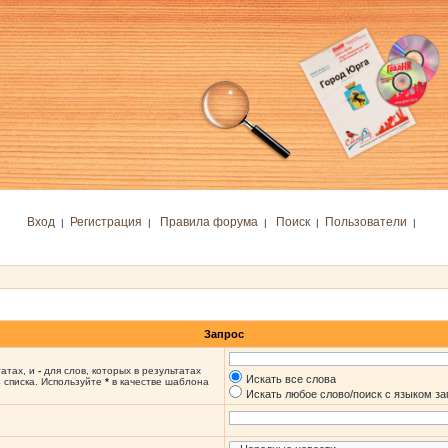
Вход
Регистрация
Правила форума
Поиск
Пользователи
|
|
|
|
|
Запрос
татах, и
-
для слов, которых в результатах
Искать все слова
 списка. Используйте
*
в качестве шаблона
Искать любое слово/поиск с языком з