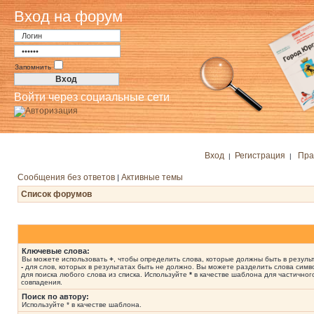
Вход на форум
Запомнить
Войти через социальные сети
Вход
Регистрация
Пра
|
|
Сообщения без ответов
Активные темы
|
Список форумов
Ключевые слова:
Вы можете использовать
+
, чтобы определить слова, которые должны быть в результ
-
для слов, которых в результатах быть не должно. Вы можете разделить слова сим
для поиска любого слова из списка. Используйте
*
в качестве шаблона для частичног
совпадения.
Поиск по автору:
Используйте * в качестве шаблона.