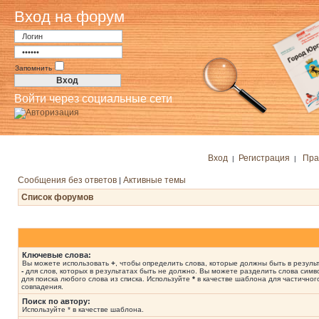
Вход на форум
Запомнить
Войти через социальные сети
Вход
Регистрация
Пра
|
|
Сообщения без ответов
Активные темы
|
Список форумов
Ключевые слова:
Вы можете использовать
+
, чтобы определить слова, которые должны быть в результ
-
для слов, которых в результатах быть не должно. Вы можете разделить слова сим
для поиска любого слова из списка. Используйте
*
в качестве шаблона для частичног
совпадения.
Поиск по автору:
Используйте * в качестве шаблона.