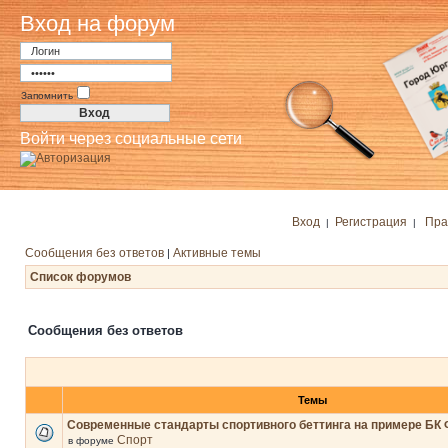
Вход на форум
Запомнить
Войти через социальные сети
Вход
Регистрация
Пра
|
|
Сообщения без ответов
Активные темы
|
Список форумов
Сообщения без ответов
Темы
Современные стандарты спортивного беттинга на примере БК 
Спорт
в форуме