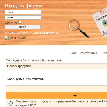
Вход на форум
Запомнить
Войти через социальные сети
Вход
Регистрация
Пра
|
|
Сообщения без ответов
Активные темы
|
Список форумов
Сообщения без ответов
Темы
Современные стандарты спортивного беттинга на примере БК 
Спорт
в форуме