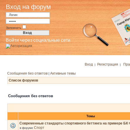
Вход на форум
Запомнить
Войти через социальные сети
Вход
Регистрация
Пра
|
|
Сообщения без ответов
Активные темы
|
Список форумов
Сообщения без ответов
Темы
Современные стандарты спортивного беттинга на примере БК 
Спорт
в форуме