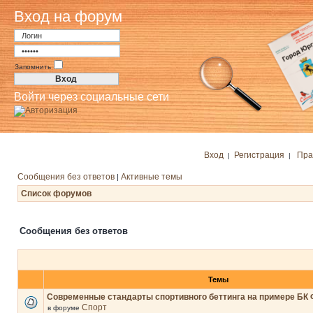
Вход на форум
Запомнить
Войти через социальные сети
Вход
Регистрация
Пра
|
|
Сообщения без ответов
Активные темы
|
Список форумов
Сообщения без ответов
Темы
Современные стандарты спортивного беттинга на примере БК 
Спорт
в форуме