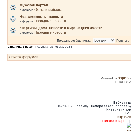
Мужской портал
Охота и рыбалка
в форуме
Недвижимость - новости
Народные новости
в форуме
Квартиры, дома, новости в мире недвижимости
Народные новости
в форуме
Показать сообщения за:
Поле сорт
Страница
1
из
20
[ Результатов поиска: 953 ]
Список форумов
phpBB
Powered by
©
[ Time : 0.0
Веб-студ
652050
,
Россия
,
Кемеровская област
Интернет-пор
+7 
http://w
Реклама в Юрге