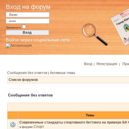
Вход на форум
Запомнить
Войти через социальные сети
Вход
Регистрация
Пра
|
|
Сообщения без ответов
Активные темы
|
Список форумов
Сообщения без ответов
Темы
Современные стандарты спортивного беттинга на примере БК 
Спорт
в форуме