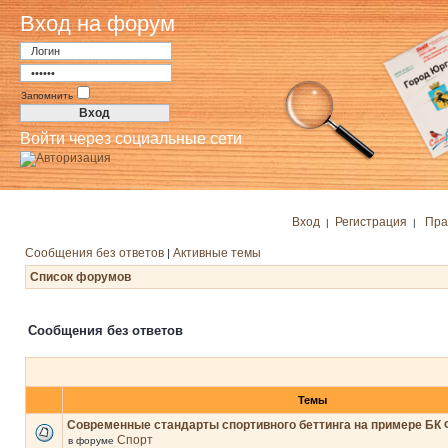
Вход на форум
Запомнить
Войти через социальные сети
Вход
Регистрация
Пра
|
|
Сообщения без ответов
Активные темы
|
Список форумов
Сообщения без ответов
Темы
Современные стандарты спортивного беттинга на примере БК 
Спорт
в форуме