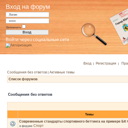
Вход на форум
Запомнить
Войти через социальные сети
Вход
Регистрация
Пра
|
|
Сообщения без ответов
Активные темы
|
Список форумов
Сообщения без ответов
Темы
Современные стандарты спортивного беттинга на примере БК 
Спорт
в форуме