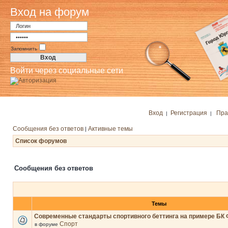
Вход на форум
Запомнить
Войти через социальные сети
Вход
Регистрация
Пра
|
|
Сообщения без ответов
Активные темы
|
Список форумов
Сообщения без ответов
Темы
Современные стандарты спортивного беттинга на примере БК 
Спорт
в форуме