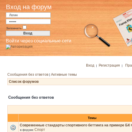
Вход на форум
Запомнить
Войти через социальные сети
Вход
Регистрация
Пра
|
|
Сообщения без ответов
Активные темы
|
Список форумов
Сообщения без ответов
Темы
Современные стандарты спортивного беттинга на примере БК 
Спорт
в форуме