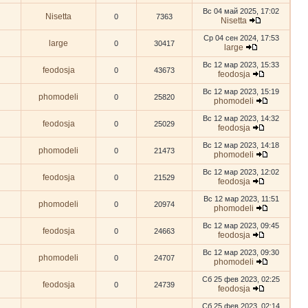
Вс 04 май 2025, 17:02
Nisetta
0
7363
Nisetta
Ср 04 сен 2024, 17:53
large
0
30417
large
Вс 12 мар 2023, 15:33
feodosja
0
43673
feodosja
Вс 12 мар 2023, 15:19
phomodeli
0
25820
phomodeli
Вс 12 мар 2023, 14:32
feodosja
0
25029
feodosja
Вс 12 мар 2023, 14:18
phomodeli
0
21473
phomodeli
Вс 12 мар 2023, 12:02
feodosja
0
21529
feodosja
Вс 12 мар 2023, 11:51
phomodeli
0
20974
phomodeli
Вс 12 мар 2023, 09:45
feodosja
0
24663
feodosja
Вс 12 мар 2023, 09:30
phomodeli
0
24707
phomodeli
Сб 25 фев 2023, 02:25
feodosja
0
24739
feodosja
Сб 25 фев 2023, 02:14