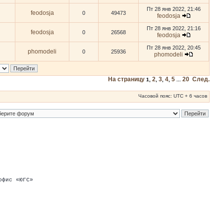
Пт 28 янв 2022, 21:46
feodosja
0
49473
feodosja
Пт 28 янв 2022, 21:16
feodosja
0
26568
feodosja
Пт 28 янв 2022, 20:45
phomodeli
0
25936
phomodeli
На страницу
2
3
4
5
20
След.
1
,
,
,
,
...
Часовой пояс: UTC + 6 часов
офис «ЮГС»