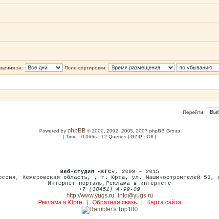
щения за:
Поле сортировки:
Перейти:
phpBB
Powered by
© 2000, 2002, 2005, 2007 phpBB Group
[ Time : 0.066s | 12 Queries | GZIP : Off ]
Веб-студия «ЮГС»
, 2009 – 2015
оссия
,
Кемеровская область,
,
г. Юрга
,
ул. Машиностроителей 53
,
Интернет-порталы
,
Реклама в интернете
+7 (38451) 4-99-09
http://www.yugs.ru
info@yugs.ru
Реклама в Юрге
Обратная связь
Карта сайта
|
|