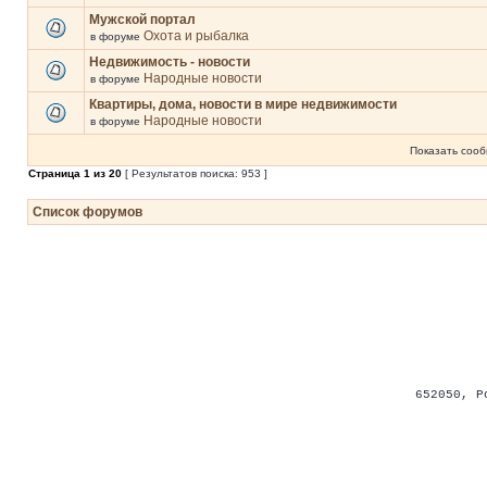
Мужской портал
Охота и рыбалка
в форуме
Недвижимость - новости
Народные новости
в форуме
Квартиры, дома, новости в мире недвижимости
Народные новости
в форуме
Показать сооб
Страница
1
из
20
[ Результатов поиска: 953 ]
Список форумов
652050
,
Р