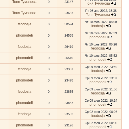
Тоня Туманова
0
23147
Тоня Туманова
Пт 08 апр 2022, 15:38
Тоня Туманова
0
23687
Тоня Туманова
Чт 10 фев 2022, 08:08
feodosja
0
50594
feodosja
Чт 10 фев 2022, 07:39
phomodeli
0
24535
phomodeli
Чт 10 фев 2022, 06:26
feodosja
0
26419
feodosja
Чт 10 фев 2022, 05:52
phomodeli
0
26510
phomodeli
Ср 09 фев 2022, 23:49
feodosja
0
23337
feodosja
Ср 09 фев 2022, 23:07
phomodeli
0
23478
phomodeli
Ср 09 фев 2022, 21:56
feodosja
0
23855
feodosja
Ср 09 фев 2022, 19:14
phomodeli
0
23857
phomodeli
Ср 02 фев 2022, 00:26
feodosja
0
23502
feodosja
Ср 02 фев 2022, 00:00
phomodeli
0
23126
phomodeli