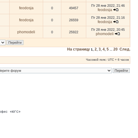
Пт 28 янв 2022, 21:46
feodosja
0
49457
feodosja
Пт 28 янв 2022, 21:16
feodosja
0
26559
feodosja
Пт 28 янв 2022, 20:45
phomodeli
0
25922
phomodeli
На страницу
2
3
4
5
20
След.
1
,
,
,
,
...
Часовой пояс: UTC + 6 часов
офис «ЮГС»