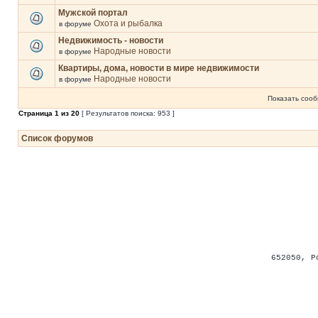
Мужской портал
Охота и рыбалка
в форуме
Недвижимость - новости
Народные новости
в форуме
Квартиры, дома, новости в мире недвижимости
Народные новости
в форуме
Показать сооб
Страница
1
из
20
[ Результатов поиска: 953 ]
Список форумов
652050
,
Р