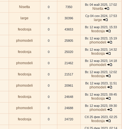
Вс 04 май 2025, 17:02
Nisetta
0
7350
Nisetta
Ср 04 сен 2024, 17:53
large
0
30396
large
Вс 12 мар 2023, 15:33
feodosja
0
43653
feodosja
Вс 12 мар 2023, 15:19
phomodeli
0
25805
phomodeli
Вс 12 мар 2023, 14:32
feodosja
0
25020
feodosja
Вс 12 мар 2023, 14:18
phomodeli
0
21462
phomodeli
Вс 12 мар 2023, 12:02
feodosja
0
21517
feodosja
Вс 12 мар 2023, 11:51
phomodeli
0
20961
phomodeli
Вс 12 мар 2023, 09:45
feodosja
0
24648
feodosja
Вс 12 мар 2023, 09:30
phomodeli
0
24688
phomodeli
Сб 25 фев 2023, 02:25
feodosja
0
24720
feodosja
Сб 25 фев 2023, 02:14