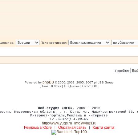
щения за:
Поле сортировки:
Перейти:
phpBB
Powered by
© 2000, 2002, 2005, 2007 phpBB Group
[ Time : 0.069s | 13 Queries | GZIP : Off ]
Веб-студия «ЮГС»
, 2009 – 2015
оссия
,
Кемеровская область,
,
г. Юрга
,
ул. Машиностроителей 53
,
Интернет-порталы
,
Реклама в интернете
+7 (38451) 4-99-09
http://www.yugs.ru
info@yugs.ru
Реклама в Юрге
Обратная связь
Карта сайта
|
|