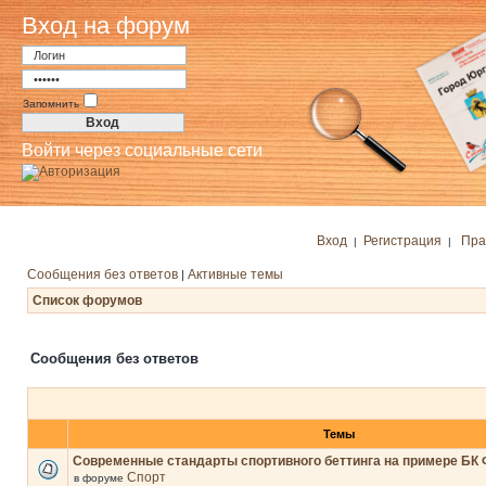
Вход на форум
Запомнить
Войти через социальные сети
Вход
Регистрация
Пра
|
|
Сообщения без ответов
Активные темы
|
Список форумов
Сообщения без ответов
Темы
Современные стандарты спортивного беттинга на примере БК 
Спорт
в форуме