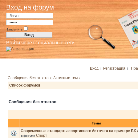
Вход на форум
Запомнить
Войти через социальные сети
Вход
Регистрация
Пра
|
|
Сообщения без ответов
Активные темы
|
Список форумов
Сообщения без ответов
Темы
Современные стандарты спортивного беттинга на примере БК 
Спорт
в форуме