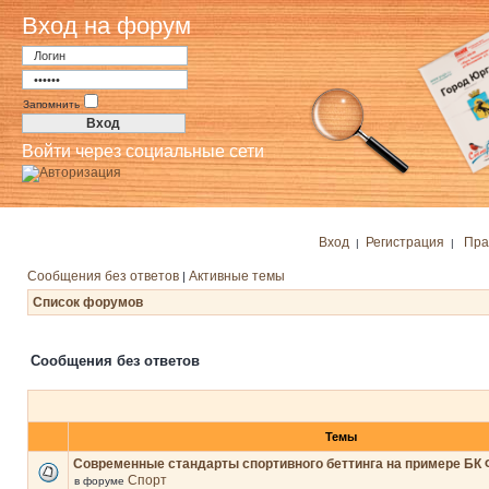
Вход на форум
Запомнить
Войти через социальные сети
Вход
Регистрация
Пра
|
|
Сообщения без ответов
Активные темы
|
Список форумов
Сообщения без ответов
Темы
Современные стандарты спортивного беттинга на примере БК 
Спорт
в форуме