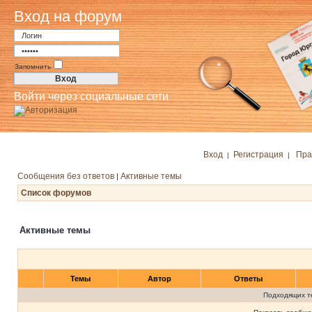
Вход на форум
Запомнить
Войти через социальные сети
Вход
Регистрация
Пра
|
|
Сообщения без ответов
Активные темы
|
Список форумов
Активные темы
Темы
Автор
Ответы
Подходящих т