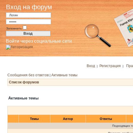
Вход на форум
Запомнить
Войти через социальные сети
Вход
Регистрация
Пра
|
|
Сообщения без ответов
Активные темы
|
Список форумов
Активные темы
Темы
Автор
Ответы
Подходящих т