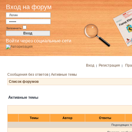
Вход на форум
Запомнить
Войти через социальные сети
Вход
Регистрация
Пра
|
|
Сообщения без ответов
Активные темы
|
Список форумов
Активные темы
Темы
Автор
Ответы
Подходящих т