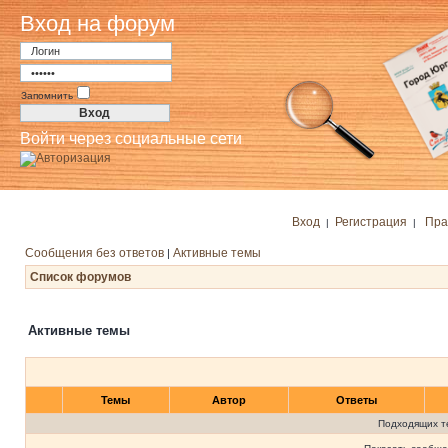
Вход на форум
Запомнить
Войти через социальные сети
Вход
Регистрация
Пра
|
|
Сообщения без ответов
Активные темы
|
Список форумов
Активные темы
Темы
Автор
Ответы
Подходящих т