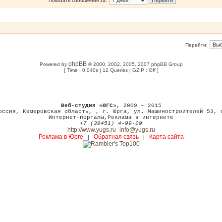
Показать сообщения за:
Перейти:
phpBB
Powered by
© 2000, 2002, 2005, 2007 phpBB Group
[ Time : 0.040s | 12 Queries | GZIP : Off ]
Веб-студия «ЮГС»
, 2009 – 2015
оссия
,
Кемеровская область,
,
г. Юрга
,
ул. Машиностроителей 53
,
Интернет-порталы
,
Реклама в интернете
+7 (38451) 4-99-09
http://www.yugs.ru
info@yugs.ru
Реклама в Юрге
Обратная связь
Карта сайта
|
|