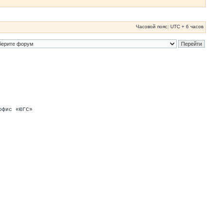
Часовой пояс: UTC + 6 часов
офис «ЮГС»