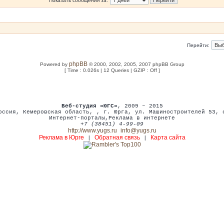
Показать сообщения за:
Перейти:
phpBB
Powered by
© 2000, 2002, 2005, 2007 phpBB Group
[ Time : 0.026s | 12 Queries | GZIP : Off ]
Веб-студия «ЮГС»
, 2009 – 2015
оссия
,
Кемеровская область,
,
г. Юрга
,
ул. Машиностроителей 53
,
Интернет-порталы
,
Реклама в интернете
+7 (38451) 4-99-09
http://www.yugs.ru
info@yugs.ru
Реклама в Юрге
Обратная связь
Карта сайта
|
|