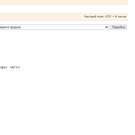
Часовой пояс: UTC + 6 часов
офис «ЮГС»