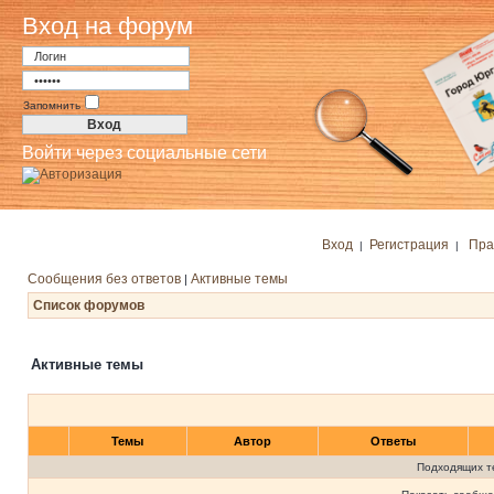
Вход на форум
Запомнить
Войти через социальные сети
Вход
Регистрация
Пра
|
|
Сообщения без ответов
Активные темы
|
Список форумов
Активные темы
Темы
Автор
Ответы
Подходящих т