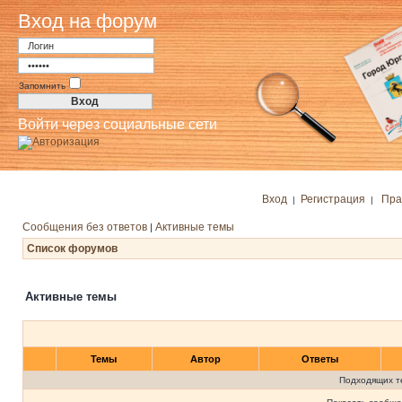
Вход на форум
Запомнить
Войти через социальные сети
Вход
Регистрация
Пра
|
|
Сообщения без ответов
Активные темы
|
Список форумов
Активные темы
Темы
Автор
Ответы
Подходящих т