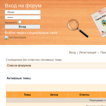
Вход на форум
Запомнить
Войти через социальные сети
Вход
Регистрация
Пра
|
|
Сообщения без ответов
Активные темы
|
Список форумов
Активные темы
Темы
Автор
Ответы
Подходящих т