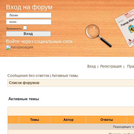
Вход на форум
Запомнить
Войти через социальные сети
Вход
Регистрация
Пра
|
|
Сообщения без ответов
Активные темы
|
Список форумов
Активные темы
Темы
Автор
Ответы
Подходящих т