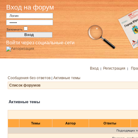
Вход на форум
Запомнить
Войти через социальные сети
Вход
Регистрация
Пра
|
|
Сообщения без ответов
Активные темы
|
Список форумов
Активные темы
Темы
Автор
Ответы
Подходящих т