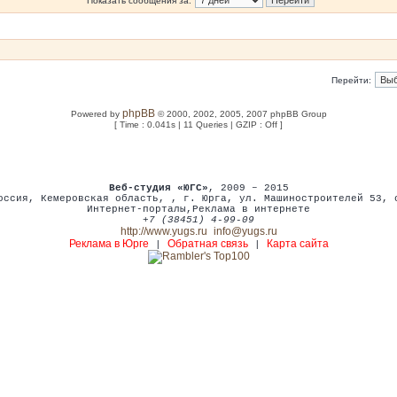
Показать сообщения за:
Перейти:
phpBB
Powered by
© 2000, 2002, 2005, 2007 phpBB Group
[ Time : 0.041s | 11 Queries | GZIP : Off ]
Веб-студия «ЮГС»
, 2009 – 2015
оссия
,
Кемеровская область,
,
г. Юрга
,
ул. Машиностроителей 53
,
Интернет-порталы
,
Реклама в интернете
+7 (38451) 4-99-09
http://www.yugs.ru
info@yugs.ru
Реклама в Юрге
Обратная связь
Карта сайта
|
|