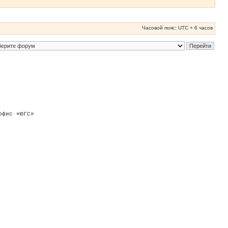
Часовой пояс: UTC + 6 часов
офис «ЮГС»