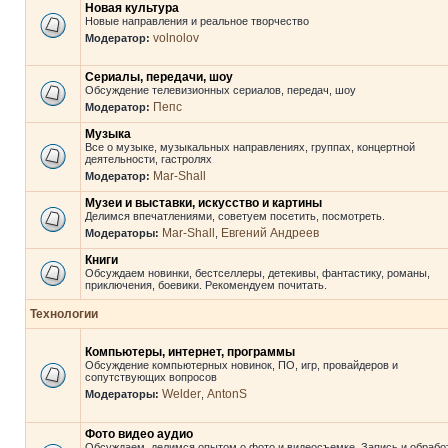
Новая культура
Новые направления и реальное творчество
volnolov
Модератор:
Сериалы, передачи, шоу
Обсуждение телевизионных сериалов, передач, шоу
Пепс
Модератор:
Музыка
Все о музыке, музыкальных направлениях, группах, концертной
деятельности, гастролях
Mar-Shall
Модератор:
Музеи и выставки, искусство и картины
Делимся впечатлениями, советуем посетить, посмотреть.
Mar-Shall
Евгений Андреев
Модераторы:
,
Книги
Обсуждаем новинки, бестселлеры, детекивы, фантастику, романы,
приключения, боевики. Рекомендуем почитать.
Технологии
Компьютеры, интернет, программы
Обсуждение компьютерных новинок, ПО, игр, провайдеров и
сопутствующих вопросов
Welder
AntonS
Модераторы:
,
Фото видео аудио
Обсуждаем, делимся опытом о фото и видеосъемке. Запись и обрабо