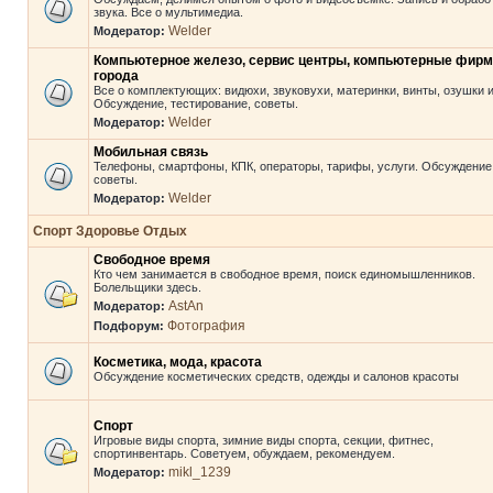
звука. Все о мультимедиа.
Welder
Модератор:
Компьютерное железо, сервис центры, компьютерные фир
города
Все о комплектующих: видюхи, звуковухи, материнки, винты, озушки и 
Обсуждение, тестирование, советы.
Welder
Модератор:
Мобильная связь
Телефоны, смартфоны, КПК, операторы, тарифы, услуги. Обсуждение
советы.
Welder
Модератор:
Спорт Здоровье Отдых
Свободное время
Кто чем занимается в свободное время, поиск единомышленников.
Болельщики здесь.
AstAn
Модератор:
Фотография
Подфорум:
Косметика, мода, красота
Обсуждение косметических средств, одежды и салонов красоты
Спорт
Игровые виды спорта, зимние виды спорта, секции, фитнес,
спортинвентарь. Советуем, обуждаем, рекомендуем.
mikl_1239
Модератор: