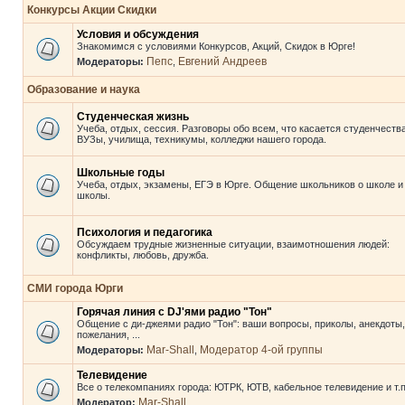
Конкурсы Акции Скидки
Условия и обсуждения
Знакомимся с условиями Конкурсов, Акций, Скидок в Юрге!
Пепс
Евгений Андреев
Модераторы:
,
Образование и наука
Студенческая жизнь
Учеба, отдых, сессия. Разговоры обо всем, что касается студенчества
ВУЗы, училища, техникумы, колледжи нашего города.
Школьные годы
Учеба, отдых, экзамены, ЕГЭ в Юрге. Общение школьников о школе и
школы.
Психология и педагогика
Обсуждаем трудные жизненные ситуации, взаимотношения людей:
конфликты, любовь, дружба.
СМИ города Юрги
Горячая линия с DJ'ями радио "Тон"
Общение с ди-джеями радио "Тон": ваши вопросы, приколы, анекдоты,
пожелания, ...
Mar-Shall
Модератор 4-ой группы
Модераторы:
,
Телевидение
Все о телекомпаниях города: ЮТРК, ЮТВ, кабельное телевидение и т.п
Mar-Shall
Модератор: