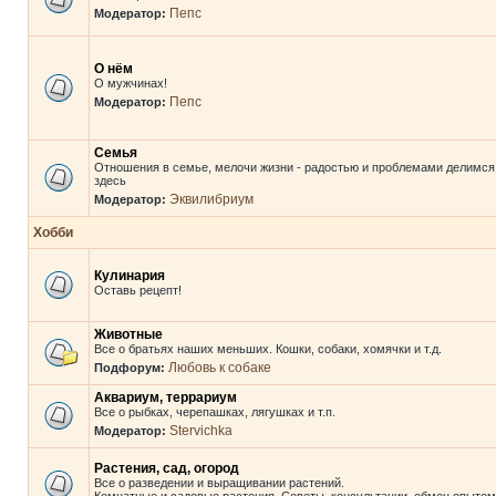
Пепс
Модератор:
О нём
О мужчинах!
Пепс
Модератор:
Семья
Отношения в семье, мелочи жизни - радостью и проблемами делимся
здесь
Эквилибриум
Модератор:
Хобби
Кулинария
Оставь рецепт!
Животные
Все о братьях наших меньших. Кошки, собаки, хомячки и т.д.
Любовь к собаке
Подфорум:
Аквариум, террариум
Все о рыбках, черепашках, лягушках и т.п.
Stervichka
Модератор:
Растения, сад, огород
Все о разведении и выращивании растений.