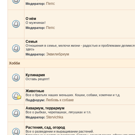
Пепс
Модератор:
О нём
О мужчинах!
Пепс
Модератор:
Семья
Отношения в семье, мелочи жизни - радостью и проблемами делимся
здесь
Эквилибриум
Модератор:
Хобби
Кулинария
Оставь рецепт!
Животные
Все о братьях наших меньших. Кошки, собаки, хомячки и т.д.
Любовь к собаке
Подфорум:
Аквариум, террариум
Все о рыбках, черепашках, лягушках и т.п.
Stervichka
Модератор:
Растения, сад, огород
Все о разведении и выращивании растений.