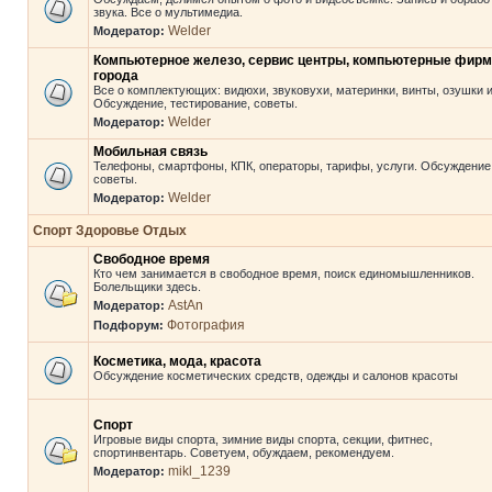
звука. Все о мультимедиа.
Welder
Модератор:
Компьютерное железо, сервис центры, компьютерные фир
города
Все о комплектующих: видюхи, звуковухи, материнки, винты, озушки и 
Обсуждение, тестирование, советы.
Welder
Модератор:
Мобильная связь
Телефоны, смартфоны, КПК, операторы, тарифы, услуги. Обсуждение
советы.
Welder
Модератор:
Спорт Здоровье Отдых
Свободное время
Кто чем занимается в свободное время, поиск единомышленников.
Болельщики здесь.
AstAn
Модератор:
Фотография
Подфорум:
Косметика, мода, красота
Обсуждение косметических средств, одежды и салонов красоты
Спорт
Игровые виды спорта, зимние виды спорта, секции, фитнес,
спортинвентарь. Советуем, обуждаем, рекомендуем.
mikl_1239
Модератор: