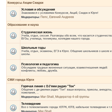
Конкурсы Акции Скидки
Условия и обсуждения
Знакомимся с условиями Конкурсов, Акций, Скидок в Юрге!
Пепс
Евгений Андреев
Модераторы:
,
Образование и наука
Студенческая жизнь
Учеба, отдых, сессия. Разговоры обо всем, что касается студенчества
ВУЗы, училища, техникумы, колледжи нашего города.
Школьные годы
Учеба, отдых, экзамены, ЕГЭ в Юрге. Общение школьников о школе и
школы.
Психология и педагогика
Обсуждаем трудные жизненные ситуации, взаимотношения людей:
конфликты, любовь, дружба.
СМИ города Юрги
Горячая линия с DJ'ями радио "Тон"
Общение с ди-джеями радио "Тон": ваши вопросы, приколы, анекдоты,
пожелания, ...
Mar-Shall
Модератор 4-ой группы
Модераторы:
,
Телевидение
Все о телекомпаниях города: ЮТРК, ЮТВ, кабельное телевидение и т.п
Mar-Shall
Модератор: