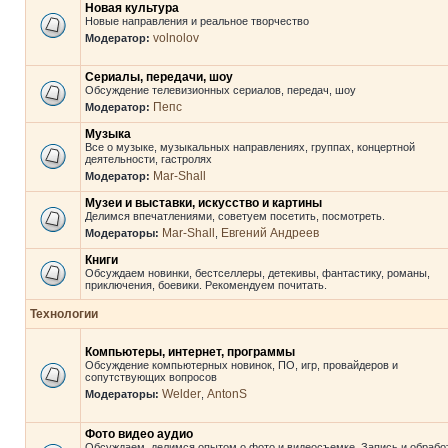
Новая культура
Новые направления и реальное творчество
volnolov
Модератор:
Сериалы, передачи, шоу
Обсуждение телевизионных сериалов, передач, шоу
Пепс
Модератор:
Музыка
Все о музыке, музыкальных направлениях, группах, концертной
деятельности, гастролях
Mar-Shall
Модератор:
Музеи и выставки, искусство и картины
Делимся впечатлениями, советуем посетить, посмотреть.
Mar-Shall
Евгений Андреев
Модераторы:
,
Книги
Обсуждаем новинки, бестселлеры, детекивы, фантастику, романы,
приключения, боевики. Рекомендуем почитать.
Технологии
Компьютеры, интернет, программы
Обсуждение компьютерных новинок, ПО, игр, провайдеров и
сопутствующих вопросов
Welder
AntonS
Модераторы:
,
Фото видео аудио
Обсуждаем, делимся опытом о фото и видеосъемке. Запись и обрабо