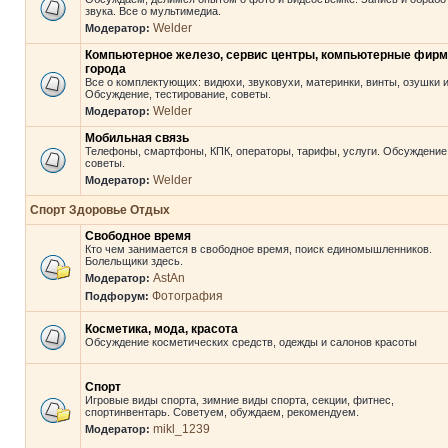
звука. Все о мультимедиа.
Welder
Модератор:
Компьютерное железо, сервис центры, компьютерные фир
города
Все о комплектующих: видюхи, звуковухи, материнки, винты, озушки и 
Обсуждение, тестирование, советы.
Welder
Модератор:
Мобильная связь
Телефоны, смартфоны, КПК, операторы, тарифы, услуги. Обсуждение
советы.
Welder
Модератор:
Спорт Здоровье Отдых
Свободное время
Кто чем занимается в свободное время, поиск единомышленников.
Болельщики здесь.
AstAn
Модератор:
Фотография
Подфорум:
Косметика, мода, красота
Обсуждение косметических средств, одежды и салонов красоты
Спорт
Игровые виды спорта, зимние виды спорта, секции, фитнес,
спортинвентарь. Советуем, обуждаем, рекомендуем.
mikl_1239
Модератор: