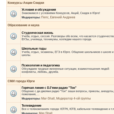
Конкурсы Акции Скидки
Условия и обсуждения
Знакомимся с условиями Конкурсов, Акций, Скидок в Юрге!
Пепс
Евгений Андреев
Модераторы:
,
Образование и наука
Студенческая жизнь
Учеба, отдых, сессия. Разговоры обо всем, что касается студенчества
ВУЗы, училища, техникумы, колледжи нашего города.
Школьные годы
Учеба, отдых, экзамены, ЕГЭ в Юрге. Общение школьников о школе и
школы.
Психология и педагогика
Обсуждаем трудные жизненные ситуации, взаимотношения людей:
конфликты, любовь, дружба.
СМИ города Юрги
Горячая линия с DJ'ями радио "Тон"
Общение с ди-джеями радио "Тон": ваши вопросы, приколы, анекдоты,
пожелания, ...
Mar-Shall
Модератор 4-ой группы
Модераторы:
,
Телевидение
Все о телекомпаниях города: ЮТРК, ЮТВ, кабельное телевидение и т.п
Mar-Shall
Модератор: