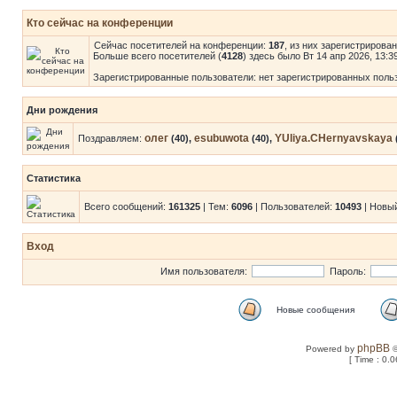
Кто сейчас на конференции
Сейчас посетителей на конференции:
187
, из них зарегистрирова
Больше всего посетителей (
4128
) здесь было Вт 14 апр 2026, 13:3
Зарегистрированные пользователи: нет зарегистрированных поль
Дни рождения
олег
esubuwota
YUliya.CHernyavskaya
Поздравляем:
(40),
(40),
Статистика
Всего сообщений:
161325
| Тем:
6096
| Пользователей:
10493
| Новы
Вход
Имя пользователя:
Пароль:
Новые сообщения
phpBB
Powered by
©
[ Time : 0.0