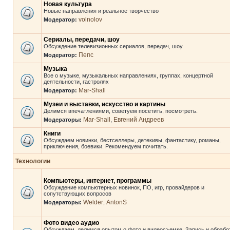
Новая культура
Новые направления и реальное творчество
volnolov
Модератор:
Сериалы, передачи, шоу
Обсуждение телевизионных сериалов, передач, шоу
Пепс
Модератор:
Музыка
Все о музыке, музыкальных направлениях, группах, концертной
деятельности, гастролях
Mar-Shall
Модератор:
Музеи и выставки, искусство и картины
Делимся впечатлениями, советуем посетить, посмотреть.
Mar-Shall
Евгений Андреев
Модераторы:
,
Книги
Обсуждаем новинки, бестселлеры, детекивы, фантастику, романы,
приключения, боевики. Рекомендуем почитать.
Технологии
Компьютеры, интернет, программы
Обсуждение компьютерных новинок, ПО, игр, провайдеров и
сопутствующих вопросов
Welder
AntonS
Модераторы:
,
Фото видео аудио
Обсуждаем, делимся опытом о фото и видеосъемке. Запись и обрабо