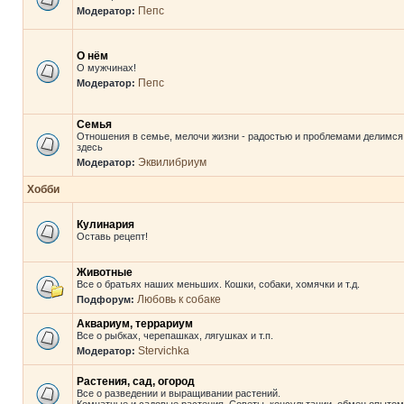
Пепс
Модератор:
О нём
О мужчинах!
Пепс
Модератор:
Семья
Отношения в семье, мелочи жизни - радостью и проблемами делимся
здесь
Эквилибриум
Модератор:
Хобби
Кулинария
Оставь рецепт!
Животные
Все о братьях наших меньших. Кошки, собаки, хомячки и т.д.
Любовь к собаке
Подфорум:
Аквариум, террариум
Все о рыбках, черепашках, лягушках и т.п.
Stervichka
Модератор:
Растения, сад, огород
Все о разведении и выращивании растений.