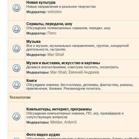
Новая культура
Новые направления и реальное творчество
volnolov
Модератор:
Сериалы, передачи, шоу
Обсуждение телевизионных сериалов, передач, шоу
Пепс
Модератор:
Музыка
Все о музыке, музыкальных направлениях, группах, концертной
деятельности, гастролях
Mar-Shall
Модератор:
Музеи и выставки, искусство и картины
Делимся впечатлениями, советуем посетить, посмотреть.
Mar-Shall
Евгений Андреев
Модераторы:
,
Книги
Обсуждаем новинки, бестселлеры, детекивы, фантастику, романы,
приключения, боевики. Рекомендуем почитать.
Технологии
Компьютеры, интернет, программы
Обсуждение компьютерных новинок, ПО, игр, провайдеров и
сопутствующих вопросов
Welder
AntonS
Модераторы:
,
Фото видео аудио
Обсуждаем, делимся опытом о фото и видеосъемке. Запись и обрабо