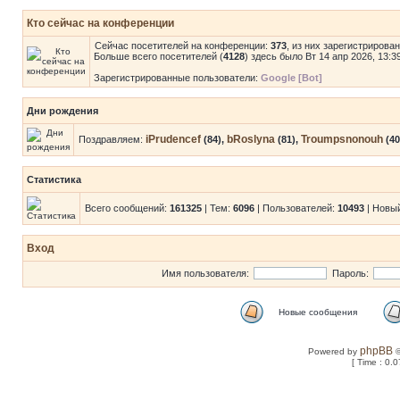
Кто сейчас на конференции
Сейчас посетителей на конференции:
373
, из них зарегистрирова
Больше всего посетителей (
4128
) здесь было Вт 14 апр 2026, 13:3
Зарегистрированные пользователи:
Google [Bot]
Дни рождения
iPrudencef
bRoslyna
Troumpsnonouh
Поздравляем:
(84),
(81),
(40
Статистика
Всего сообщений:
161325
| Тем:
6096
| Пользователей:
10493
| Новы
Вход
Имя пользователя:
Пароль:
Новые сообщения
phpBB
Powered by
©
[ Time : 0.0