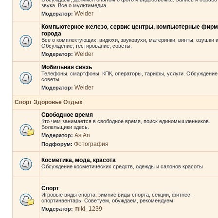
звука. Все о мультимедиа.
Welder
Модератор:
Компьютерное железо, сервис центры, компьютерные фир
города
Все о комплектующих: видюхи, звуковухи, материнки, винты, озушки и 
Обсуждение, тестирование, советы.
Welder
Модератор:
Мобильная связь
Телефоны, смартфоны, КПК, операторы, тарифы, услуги. Обсуждение
советы.
Welder
Модератор:
Спорт Здоровье Отдых
Свободное время
Кто чем занимается в свободное время, поиск единомышленников.
Болельщики здесь.
AstAn
Модератор:
Фотография
Подфорум:
Косметика, мода, красота
Обсуждение косметических средств, одежды и салонов красоты
Спорт
Игровые виды спорта, зимние виды спорта, секции, фитнес,
спортинвентарь. Советуем, обуждаем, рекомендуем.
mikl_1239
Модератор: