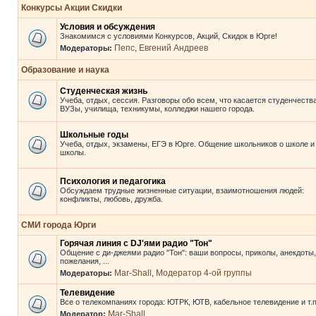
Конкурсы Акции Скидки
Условия и обсуждения
Знакомимся с условиями Конкурсов, Акций, Скидок в Юрге!
Пепс
Евгений Андреев
Модераторы:
,
Образование и наука
Студенческая жизнь
Учеба, отдых, сессия. Разговоры обо всем, что касается студенчества
ВУЗы, училища, техникумы, колледжи нашего города.
Школьные годы
Учеба, отдых, экзамены, ЕГЭ в Юрге. Общение школьников о школе и
школы.
Психология и педагогика
Обсуждаем трудные жизненные ситуации, взаимотношения людей:
конфликты, любовь, дружба.
СМИ города Юрги
Горячая линия с DJ'ями радио "Тон"
Общение с ди-джеями радио "Тон": ваши вопросы, приколы, анекдоты,
пожелания, ...
Mar-Shall
Модератор 4-ой группы
Модераторы:
,
Телевидение
Все о телекомпаниях города: ЮТРК, ЮТВ, кабельное телевидение и т.п
Mar-Shall
Модератор: