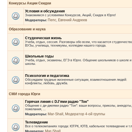
Конкурсы Акции Скидки
Условия и обсуждения
Знакомимся с условиями Конкурсов, Акций, Скидок в Юрге!
Пепс
Евгений Андреев
Модераторы:
,
Образование и наука
Студенческая жизнь
Учеба, отдых, сессия. Разговоры обо всем, что касается студенчества
ВУЗы, училища, техникумы, колледжи нашего города.
Школьные годы
Учеба, отдых, экзамены, ЕГЭ в Юрге. Общение школьников о школе и
школы.
Психология и педагогика
Обсуждаем трудные жизненные ситуации, взаимотношения людей:
конфликты, любовь, дружба.
СМИ города Юрги
Горячая линия с DJ'ями радио "Тон"
Общение с ди-джеями радио "Тон": ваши вопросы, приколы, анекдоты,
пожелания, ...
Mar-Shall
Модератор 4-ой группы
Модераторы:
,
Телевидение
Все о телекомпаниях города: ЮТРК, ЮТВ, кабельное телевидение и т.п
Mar-Shall
Модератор: