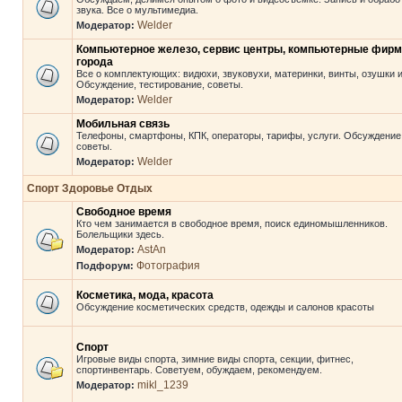
звука. Все о мультимедиа.
Welder
Модератор:
Компьютерное железо, сервис центры, компьютерные фир
города
Все о комплектующих: видюхи, звуковухи, материнки, винты, озушки и 
Обсуждение, тестирование, советы.
Welder
Модератор:
Мобильная связь
Телефоны, смартфоны, КПК, операторы, тарифы, услуги. Обсуждение
советы.
Welder
Модератор:
Спорт Здоровье Отдых
Свободное время
Кто чем занимается в свободное время, поиск единомышленников.
Болельщики здесь.
AstAn
Модератор:
Фотография
Подфорум:
Косметика, мода, красота
Обсуждение косметических средств, одежды и салонов красоты
Спорт
Игровые виды спорта, зимние виды спорта, секции, фитнес,
спортинвентарь. Советуем, обуждаем, рекомендуем.
mikl_1239
Модератор: