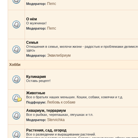
Пепс
Модератор:
О нём
О мужчинах!
Пепс
Модератор:
Семья
Отношения в семье, мелочи жизни - радостью и проблемами делимся
здесь
Эквилибриум
Модератор:
Хобби
Кулинария
Оставь рецепт!
Животные
Все о братьях наших меньших. Кошки, собаки, хомячки и т.д.
Любовь к собаке
Подфорум:
Аквариум, террариум
Все о рыбках, черепашках, лягушках и т.п.
Stervichka
Модератор:
Растения, сад, огород
Все о разведении и выращивании растений.