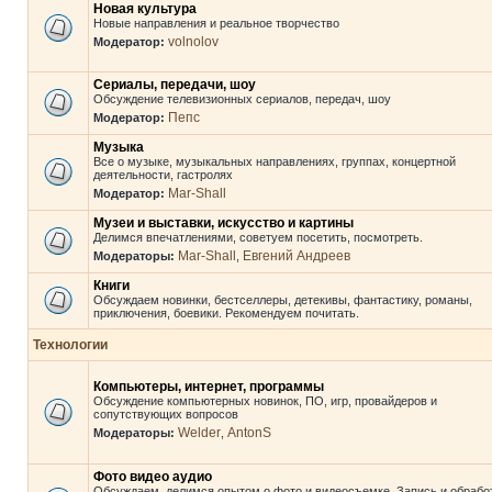
Новая культура
Новые направления и реальное творчество
volnolov
Модератор:
Сериалы, передачи, шоу
Обсуждение телевизионных сериалов, передач, шоу
Пепс
Модератор:
Музыка
Все о музыке, музыкальных направлениях, группах, концертной
деятельности, гастролях
Mar-Shall
Модератор:
Музеи и выставки, искусство и картины
Делимся впечатлениями, советуем посетить, посмотреть.
Mar-Shall
Евгений Андреев
Модераторы:
,
Книги
Обсуждаем новинки, бестселлеры, детекивы, фантастику, романы,
приключения, боевики. Рекомендуем почитать.
Технологии
Компьютеры, интернет, программы
Обсуждение компьютерных новинок, ПО, игр, провайдеров и
сопутствующих вопросов
Welder
AntonS
Модераторы:
,
Фото видео аудио
Обсуждаем, делимся опытом о фото и видеосъемке. Запись и обрабо