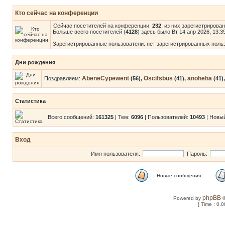
Кто сейчас на конференции
Сейчас посетителей на конференции:
232
, из них зарегистрирова
Больше всего посетителей (
4128
) здесь было Вт 14 апр 2026, 13:3
Зарегистрированные пользователи: нет зарегистрированных поль
Дни рождения
AbeneCypewent
Oscifsbus
anoheha
Поздравляем:
(56),
(41),
(41)
Статистика
Всего сообщений:
161325
| Тем:
6096
| Пользователей:
10493
| Новы
Вход
Имя пользователя:
Пароль:
Новые сообщения
phpBB
Powered by
©
[ Time : 0.0