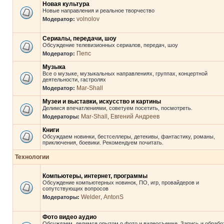
Новая культура
Новые направления и реальное творчество
volnolov
Модератор:
Сериалы, передачи, шоу
Обсуждение телевизионных сериалов, передач, шоу
Пепс
Модератор:
Музыка
Все о музыке, музыкальных направлениях, группах, концертной
деятельности, гастролях
Mar-Shall
Модератор:
Музеи и выставки, искусство и картины
Делимся впечатлениями, советуем посетить, посмотреть.
Mar-Shall
Евгений Андреев
Модераторы:
,
Книги
Обсуждаем новинки, бестселлеры, детекивы, фантастику, романы,
приключения, боевики. Рекомендуем почитать.
Технологии
Компьютеры, интернет, программы
Обсуждение компьютерных новинок, ПО, игр, провайдеров и
сопутствующих вопросов
Welder
AntonS
Модераторы:
,
Фото видео аудио
Обсуждаем, делимся опытом о фото и видеосъемке. Запись и обрабо