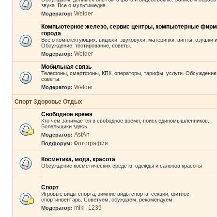
звука. Все о мультимедиа.
Welder
Модератор:
Компьютерное железо, сервис центры, компьютерные фир
города
Все о комплектующих: видюхи, звуковухи, материнки, винты, озушки и 
Обсуждение, тестирование, советы.
Welder
Модератор:
Мобильная связь
Телефоны, смартфоны, КПК, операторы, тарифы, услуги. Обсуждение
советы.
Welder
Модератор:
Спорт Здоровье Отдых
Свободное время
Кто чем занимается в свободное время, поиск единомышленников.
Болельщики здесь.
AstAn
Модератор:
Фотография
Подфорум:
Косметика, мода, красота
Обсуждение косметических средств, одежды и салонов красоты
Спорт
Игровые виды спорта, зимние виды спорта, секции, фитнес,
спортинвентарь. Советуем, обуждаем, рекомендуем.
mikl_1239
Модератор: