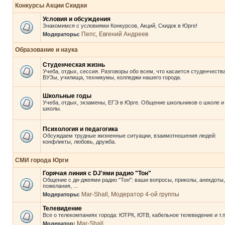
Конкурсы Акции Скидки
Условия и обсуждения
Знакомимся с условиями Конкурсов, Акций, Скидок в Юрге!
Пепс
Евгений Андреев
Модераторы:
,
Образование и наука
Студенческая жизнь
Учеба, отдых, сессия. Разговоры обо всем, что касается студенчества
ВУЗы, училища, техникумы, колледжи нашего города.
Школьные годы
Учеба, отдых, экзамены, ЕГЭ в Юрге. Общение школьников о школе и
школы.
Психология и педагогика
Обсуждаем трудные жизненные ситуации, взаимотношения людей:
конфликты, любовь, дружба.
СМИ города Юрги
Горячая линия с DJ'ями радио "Тон"
Общение с ди-джеями радио "Тон": ваши вопросы, приколы, анекдоты,
пожелания, ...
Mar-Shall
Модератор 4-ой группы
Модераторы:
,
Телевидение
Все о телекомпаниях города: ЮТРК, ЮТВ, кабельное телевидение и т.п
Mar-Shall
Модератор: