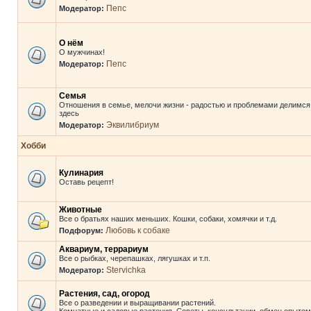
Пепс
Модератор:
О нём
О мужчинах!
Пепс
Модератор:
Семья
Отношения в семье, мелочи жизни - радостью и проблемами делимся
здесь
Эквилибриум
Модератор:
Хобби
Кулинария
Оставь рецепт!
Животные
Все о братьях наших меньших. Кошки, собаки, хомячки и т.д.
Любовь к собаке
Подфорум:
Аквариум, террариум
Все о рыбках, черепашках, лягушках и т.п.
Stervichka
Модератор:
Растения, сад, огород
Все о разведении и выращивании растений.