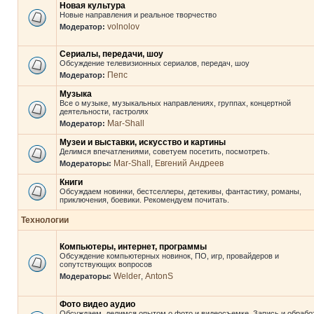
Новая культура
Новые направления и реальное творчество
volnolov
Модератор:
Сериалы, передачи, шоу
Обсуждение телевизионных сериалов, передач, шоу
Пепс
Модератор:
Музыка
Все о музыке, музыкальных направлениях, группах, концертной
деятельности, гастролях
Mar-Shall
Модератор:
Музеи и выставки, искусство и картины
Делимся впечатлениями, советуем посетить, посмотреть.
Mar-Shall
Евгений Андреев
Модераторы:
,
Книги
Обсуждаем новинки, бестселлеры, детекивы, фантастику, романы,
приключения, боевики. Рекомендуем почитать.
Технологии
Компьютеры, интернет, программы
Обсуждение компьютерных новинок, ПО, игр, провайдеров и
сопутствующих вопросов
Welder
AntonS
Модераторы:
,
Фото видео аудио
Обсуждаем, делимся опытом о фото и видеосъемке. Запись и обрабо