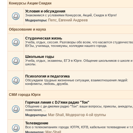
Конкурсы Акции Скидки
Условия и обсуждения
Знакомимся с условиями Конкурсов, Акций, Скидок в Юрге!
Пепс
Евгений Андреев
Модераторы:
,
Образование и наука
Студенческая жизнь
Учеба, отдых, сессия. Разговоры обо всем, что касается студенчества
ВУЗы, училища, техникумы, колледжи нашего города.
Школьные годы
Учеба, отдых, экзамены, ЕГЭ в Юрге. Общение школьников о школе и
школы.
Психология и педагогика
Обсуждаем трудные жизненные ситуации, взаимотношения людей:
конфликты, любовь, дружба.
СМИ города Юрги
Горячая линия с DJ'ями радио "Тон"
Общение с ди-джеями радио "Тон": ваши вопросы, приколы, анекдоты,
пожелания, ...
Mar-Shall
Модератор 4-ой группы
Модераторы:
,
Телевидение
Все о телекомпаниях города: ЮТРК, ЮТВ, кабельное телевидение и т.п
Mar-Shall
Модератор: