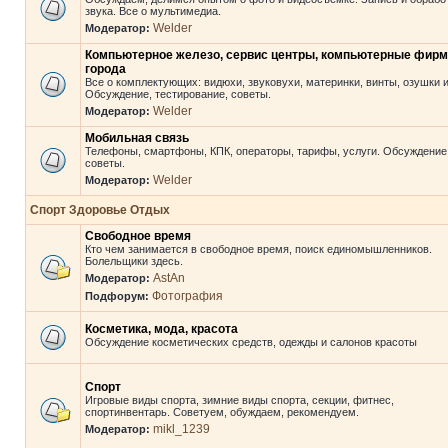
звука. Все о мультимедиа.
Welder
Модератор:
Компьютерное железо, сервис центры, компьютерные фир
города
Все о комплектующих: видюхи, звуковухи, материнки, винты, озушки и 
Обсуждение, тестирование, советы.
Welder
Модератор:
Мобильная связь
Телефоны, смартфоны, КПК, операторы, тарифы, услуги. Обсуждение
советы.
Welder
Модератор:
Спорт Здоровье Отдых
Свободное время
Кто чем занимается в свободное время, поиск единомышленников.
Болельщики здесь.
AstAn
Модератор:
Фотография
Подфорум:
Косметика, мода, красота
Обсуждение косметических средств, одежды и салонов красоты
Спорт
Игровые виды спорта, зимние виды спорта, секции, фитнес,
спортинвентарь. Советуем, обуждаем, рекомендуем.
mikl_1239
Модератор: