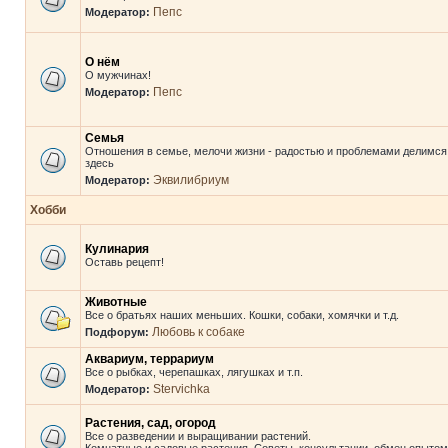
Пепс
Модератор:
О нём
О мужчинах!
Пепс
Модератор:
Семья
Отношения в семье, мелочи жизни - радостью и проблемами делимся
здесь
Эквилибриум
Модератор:
Хобби
Кулинария
Оставь рецепт!
Животные
Все о братьях наших меньших. Кошки, собаки, хомячки и т.д.
Любовь к собаке
Подфорум:
Аквариум, террариум
Все о рыбках, черепашках, лягушках и т.п.
Stervichka
Модератор:
Растения, сад, огород
Все о разведении и выращивании растений.