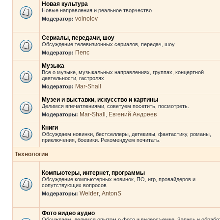
Новая культура
Новые направления и реальное творчество
volnolov
Модератор:
Сериалы, передачи, шоу
Обсуждение телевизионных сериалов, передач, шоу
Пепс
Модератор:
Музыка
Все о музыке, музыкальных направлениях, группах, концертной
деятельности, гастролях
Mar-Shall
Модератор:
Музеи и выставки, искусство и картины
Делимся впечатлениями, советуем посетить, посмотреть.
Mar-Shall
Евгений Андреев
Модераторы:
,
Книги
Обсуждаем новинки, бестселлеры, детекивы, фантастику, романы,
приключения, боевики. Рекомендуем почитать.
Технологии
Компьютеры, интернет, программы
Обсуждение компьютерных новинок, ПО, игр, провайдеров и
сопутствующих вопросов
Welder
AntonS
Модераторы:
,
Фото видео аудио
Обсуждаем, делимся опытом о фото и видеосъемке. Запись и обрабо