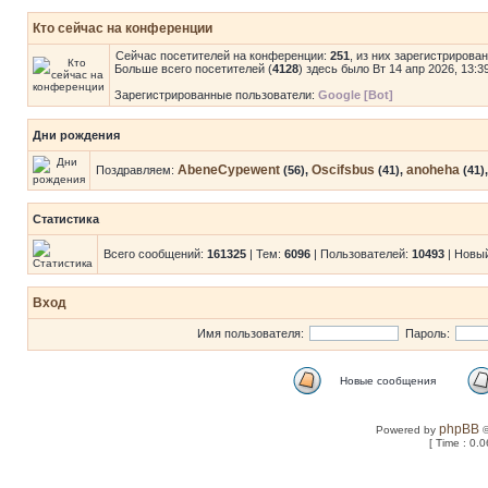
Кто сейчас на конференции
Сейчас посетителей на конференции:
251
, из них зарегистрирова
Больше всего посетителей (
4128
) здесь было Вт 14 апр 2026, 13:3
Зарегистрированные пользователи:
Google [Bot]
Дни рождения
AbeneCypewent
Oscifsbus
anoheha
Поздравляем:
(56),
(41),
(41)
Статистика
Всего сообщений:
161325
| Тем:
6096
| Пользователей:
10493
| Новы
Вход
Имя пользователя:
Пароль:
Новые сообщения
phpBB
Powered by
©
[ Time : 0.0