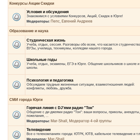
Конкурсы Акции Скидки
Условия и обсуждения
Знакомимся с условиями Конкурсов, Акций, Скидок в Юрге!
Пепс
Евгений Андреев
Модераторы:
,
Образование и наука
Студенческая жизнь
Учеба, отдых, сессия. Разговоры обо всем, что касается студенчества
ВУЗы, училища, техникумы, колледжи нашего города.
Школьные годы
Учеба, отдых, экзамены, ЕГЭ в Юрге. Общение школьников о школе и
школы.
Психология и педагогика
Обсуждаем трудные жизненные ситуации, взаимотношения людей:
конфликты, любовь, дружба.
СМИ города Юрги
Горячая линия с DJ'ями радио "Тон"
Общение с ди-джеями радио "Тон": ваши вопросы, приколы, анекдоты,
пожелания, ...
Mar-Shall
Модератор 4-ой группы
Модераторы:
,
Телевидение
Все о телекомпаниях города: ЮТРК, ЮТВ, кабельное телевидение и т.п
Mar-Shall
Модератор: