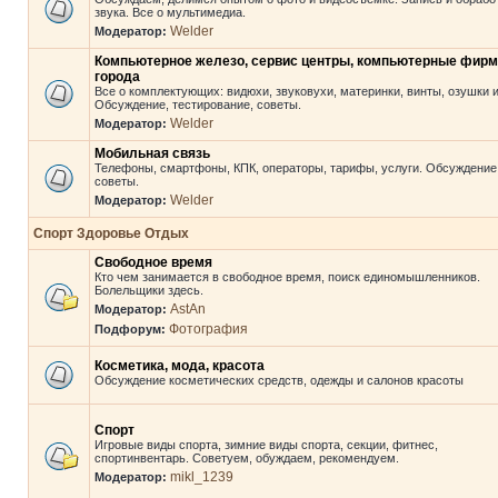
звука. Все о мультимедиа.
Welder
Модератор:
Компьютерное железо, сервис центры, компьютерные фир
города
Все о комплектующих: видюхи, звуковухи, материнки, винты, озушки и 
Обсуждение, тестирование, советы.
Welder
Модератор:
Мобильная связь
Телефоны, смартфоны, КПК, операторы, тарифы, услуги. Обсуждение
советы.
Welder
Модератор:
Спорт Здоровье Отдых
Свободное время
Кто чем занимается в свободное время, поиск единомышленников.
Болельщики здесь.
AstAn
Модератор:
Фотография
Подфорум:
Косметика, мода, красота
Обсуждение косметических средств, одежды и салонов красоты
Спорт
Игровые виды спорта, зимние виды спорта, секции, фитнес,
спортинвентарь. Советуем, обуждаем, рекомендуем.
mikl_1239
Модератор: