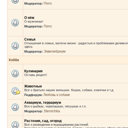
Пепс
Модератор:
О нём
О мужчинах!
Пепс
Модератор:
Семья
Отношения в семье, мелочи жизни - радостью и проблемами делимся
здесь
Эквилибриум
Модератор:
Хобби
Кулинария
Оставь рецепт!
Животные
Все о братьях наших меньших. Кошки, собаки, хомячки и т.д.
Любовь к собаке
Подфорум:
Аквариум, террариум
Все о рыбках, черепашках, лягушках и т.п.
Stervichka
Модератор:
Растения, сад, огород
Все о разведении и выращивании растений.