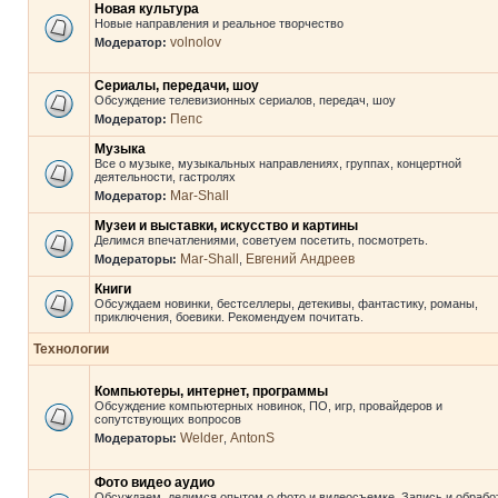
Новая культура
Новые направления и реальное творчество
volnolov
Модератор:
Сериалы, передачи, шоу
Обсуждение телевизионных сериалов, передач, шоу
Пепс
Модератор:
Музыка
Все о музыке, музыкальных направлениях, группах, концертной
деятельности, гастролях
Mar-Shall
Модератор:
Музеи и выставки, искусство и картины
Делимся впечатлениями, советуем посетить, посмотреть.
Mar-Shall
Евгений Андреев
Модераторы:
,
Книги
Обсуждаем новинки, бестселлеры, детекивы, фантастику, романы,
приключения, боевики. Рекомендуем почитать.
Технологии
Компьютеры, интернет, программы
Обсуждение компьютерных новинок, ПО, игр, провайдеров и
сопутствующих вопросов
Welder
AntonS
Модераторы:
,
Фото видео аудио
Обсуждаем, делимся опытом о фото и видеосъемке. Запись и обрабо