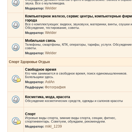
звука. Все о мультимедиа.
Welder
Модератор:
Компьютерное железо, сервис центры, компьютерные фир
города
Все о комплектующих: видюхи, звуковухи, материнки, винты, озушки и 
Обсуждение, тестирование, советы.
Welder
Модератор:
Мобильная связь
Телефоны, смартфоны, КПК, операторы, тарифы, услуги. Обсуждение
советы.
Welder
Модератор:
Спорт Здоровье Отдых
Свободное время
Кто чем занимается в свободное время, поиск единомышленников.
Болельщики здесь.
AstAn
Модератор:
Фотография
Подфорум:
Косметика, мода, красота
Обсуждение косметических средств, одежды и салонов красоты
Спорт
Игровые виды спорта, зимние виды спорта, секции, фитнес,
спортинвентарь. Советуем, обуждаем, рекомендуем.
mikl_1239
Модератор: