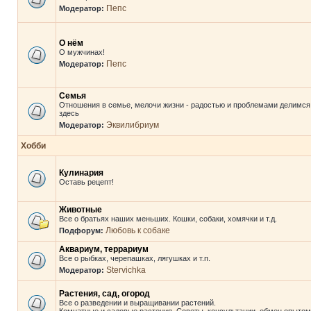
Пепс
Модератор:
О нём
О мужчинах!
Пепс
Модератор:
Семья
Отношения в семье, мелочи жизни - радостью и проблемами делимся
здесь
Эквилибриум
Модератор:
Хобби
Кулинария
Оставь рецепт!
Животные
Все о братьях наших меньших. Кошки, собаки, хомячки и т.д.
Любовь к собаке
Подфорум:
Аквариум, террариум
Все о рыбках, черепашках, лягушках и т.п.
Stervichka
Модератор:
Растения, сад, огород
Все о разведении и выращивании растений.