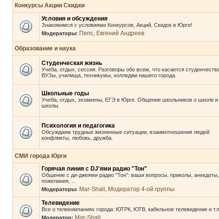
Конкурсы Акции Скидки
Условия и обсуждения
Знакомимся с условиями Конкурсов, Акций, Скидок в Юрге!
Пепс
Евгений Андреев
Модераторы:
,
Образование и наука
Студенческая жизнь
Учеба, отдых, сессия. Разговоры обо всем, что касается студенчества
ВУЗы, училища, техникумы, колледжи нашего города.
Школьные годы
Учеба, отдых, экзамены, ЕГЭ в Юрге. Общение школьников о школе и
школы.
Психология и педагогика
Обсуждаем трудные жизненные ситуации, взаимотношения людей:
конфликты, любовь, дружба.
СМИ города Юрги
Горячая линия с DJ'ями радио "Тон"
Общение с ди-джеями радио "Тон": ваши вопросы, приколы, анекдоты,
пожелания, ...
Mar-Shall
Модератор 4-ой группы
Модераторы:
,
Телевидение
Все о телекомпаниях города: ЮТРК, ЮТВ, кабельное телевидение и т.п
Mar-Shall
Модератор: