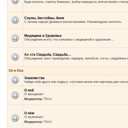
Куда поехать, советы бывалых, выбор маршрута, впечатления о поезд
Сауны, бассейны, бани
С легким паром! Делимся впечатлениями. Рекомендуем посетить.
Медицина и Здоровье
Обсуждение всего, что связанно с медициной и здоровьем ...
Ах эта Свадьба, Свадьба…
Обсуждение: мест проведения, нарядов, причёсок, тосты, свадебные 
Он и Она
Знакомства
Найди себе друга или подругу, спутника жизни или партнера для секса
О ней
О женщинах!
Пепс
Модератор:
О нём
О мужчинах!
Пепс
Модератор: