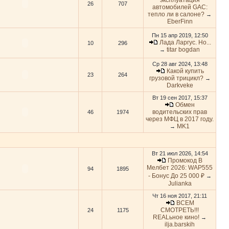
эксплуатация
26
707
автомобилей GAC:
тепло ли в салоне?
→
EberFinn
Пн 15 апр 2019, 12:50
Лада Ларгус. Но...
10
296
titar bogdan
→
Ср 28 авг 2024, 13:48
Какой купить
23
264
грузовой трицикл?
→
Darkveke
Вт 19 сен 2017, 15:37
Обмен
водительских прав
46
1974
через МФЦ в 2017 году.
MK1
→
Вт 21 июл 2026, 14:54
Промокод В
Мелбет 2026: WAP555
94
1895
- Бонус До 25 000 ₽
→
Julianka
Чт 16 ноя 2017, 21:11
ВСЕМ
СМОТРЕТЬ!!!
24
1175
REALьное кино!
→
ilja.barskih