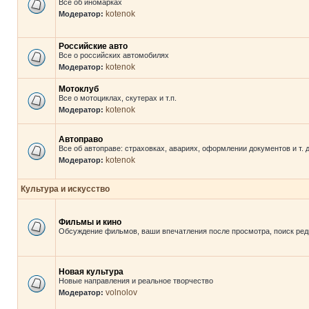
Все об иномарках
kotenok
Модератор:
Российские авто
Все о российских автомобилях
kotenok
Модератор:
Мотоклуб
Все о мотоциклах, скутерах и т.п.
kotenok
Модератор:
Автоправо
Все об автоправе: страховках, авариях, оформлении документов и т. д
kotenok
Модератор:
Культура и искусство
Фильмы и кино
Обсуждение фильмов, ваши впечатления после просмотра, поиск редк
Новая культура
Новые направления и реальное творчество
volnolov
Модератор: