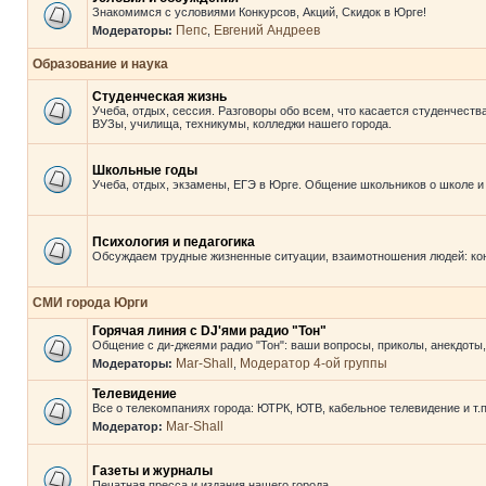
Знакомимся с условиями Конкурсов, Акций, Скидок в Юрге!
Пепс
Евгений Андреев
Модераторы:
,
Образование и наука
Студенческая жизнь
Учеба, отдых, сессия. Разговоры обо всем, что касается студенчества
ВУЗы, училища, техникумы, колледжи нашего города.
Школьные годы
Учеба, отдых, экзамены, ЕГЭ в Юрге. Общение школьников о школе и
Психология и педагогика
Обсуждаем трудные жизненные ситуации, взаимотношения людей: кон
СМИ города Юрги
Горячая линия с DJ'ями радио "Тон"
Общение с ди-джеями радио "Тон": ваши вопросы, приколы, анекдоты, 
Mar-Shall
Модератор 4-ой группы
Модераторы:
,
Телевидение
Все о телекомпаниях города: ЮТРК, ЮТВ, кабельное телевидение и т.п
Mar-Shall
Модератор:
Газеты и журналы
Печатная пресса и издания нашего города.