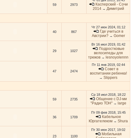
Чт 05 дек 2013, 10:43
Касперский - Сочи
59
2973
2014
Димитрий
→
Чт 27 июн 2024, 01:12
Где учиться в
40
867
Австрии?
Gomer
→
Вт 16 июл 2019, 01:42
Подростковые
29
1027
велосипеды для
трюков
lesnoyolennn
→
Пт 11 янв 2019, 02:44
Совет в
47
2474
воспитании ребенка!
Slippers
→
Ср 18 июл 2018, 18:22
Общение с DJ-ми
59
2735
"Радио ТОН"
large
→
Пт 09 фев 2018, 15:45
Кабельное
36
1709
Юргателеком
Shura
→
Пт 30 июн 2017, 19:02
Мобильная
23
1100