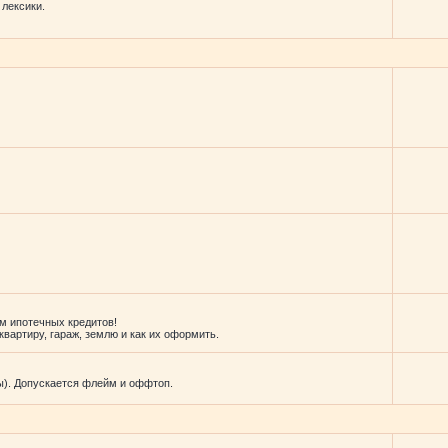
 лексики.
м ипотечных кредитов!
вартиру, гараж, землю и как их оформить.
ы). Допускается флейм и оффтоп.