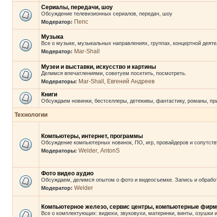
Сериалы, передачи, шоу
Обсуждение телевизионных сериалов, передач, шоу
Пепс
Модератор:
Музыка
Все о музыке, музыкальных направлениях, группах, концертной деяте
Mar-Shall
Модератор:
Музеи и выставки, искусство и картины
Делимся впечатлениями, советуем посетить, посмотреть.
Mar-Shall
Евгений Андреев
Модераторы:
,
Книги
Обсуждаем новинки, бестселлеры, детекивы, фантастику, романы, пр
Технологии
Компьютеры, интернет, программы
Обсуждение компьютерных новинок, ПО, игр, провайдеров и сопутст
Welder
AntonS
Модераторы:
,
Фото видео аудио
Обсуждаем, делимся опытом о фото и видеосъемке. Запись и обработ
Welder
Модератор:
Компьютерное железо, сервис центры, компьютерные фирм
Все о комплектующих: видюхи, звуковухи, материнки, винты, озушки и