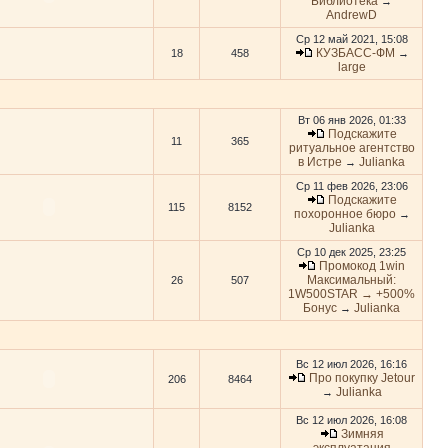
Библиотека
→
AndrewD
Ср 12 май 2021, 15:08
КУЗБАСС-ФМ
18
458
→
large
Вт 06 янв 2026, 01:33
Подскажите
11
365
ритуальное агентство
в Истре
Julianka
→
Ср 11 фев 2026, 23:06
Подскажите
115
8152
похоронное бюро
→
Julianka
Ср 10 дек 2025, 23:25
Промокод 1win
Максимальный:
26
507
1W500STAR → +500%
Бонус
Julianka
→
Вс 12 июл 2026, 16:16
Про покупку Jetour
206
8464
Julianka
→
Вс 12 июл 2026, 16:08
Зимняя