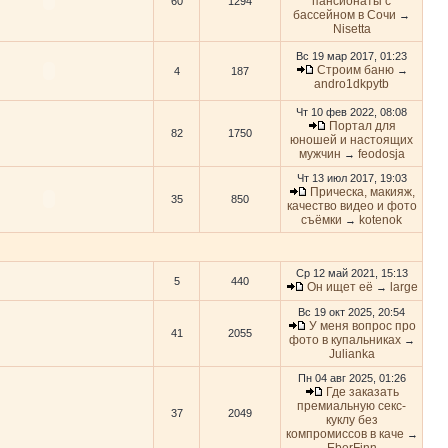
пансионаты с
60
1294
бассейном в Сочи
→
Nisetta
Вс 19 мар 2017, 01:23
Строим баню
→
4
187
andro1dkpytb
Чт 10 фев 2022, 08:08
Портал для
82
1750
юношей и настоящих
мужчин
feodosja
→
Чт 13 июл 2017, 19:03
Прическа, макияж,
35
850
качество видео и фото
съёмки
kotenok
→
Ср 12 май 2021, 15:13
5
440
Он ищет её
large
→
Вс 19 окт 2025, 20:54
У меня вопрос про
41
2055
фото в купальниках
→
Julianka
Пн 04 авг 2025, 01:26
Где заказать
премиальную секс-
37
2049
куклу без
компромиссов в каче
→