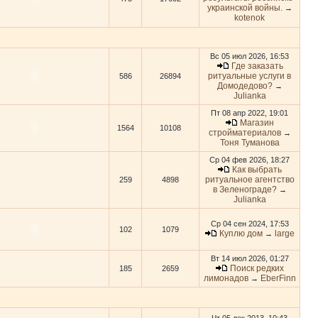
украинской войны.
→
kotenok
Вс 05 июл 2026, 16:53
Где заказать
ритуальные услуги в
586
26894
Домодедово?
→
Julianka
Пт 08 апр 2022, 19:01
Магазин
1564
10108
стройматериалов
→
Тоня Туманова
Ср 04 фев 2026, 18:27
Как выбрать
ритуальное агентство
259
4898
в Зеленограде?
→
Julianka
Ср 04 сен 2024, 17:53
102
1079
Куплю дом
large
→
Вт 14 июл 2026, 01:27
Поиск редких
185
2659
лимонадов
EberFinn
→