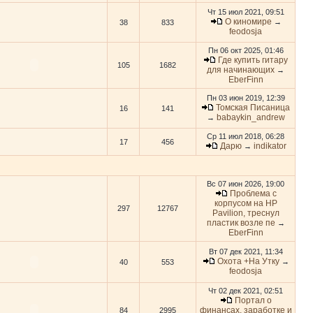
Чт 15 июл 2021, 09:51
О киномире
→
38
833
feodosja
Пн 06 окт 2025, 01:46
Где купить гитару
105
1682
для начинающих
→
EberFinn
Пн 03 июн 2019, 12:39
Томская Писаница
16
141
babaykin_andrew
→
Ср 11 июл 2018, 06:28
17
456
Дарю
indikator
→
Вс 07 июн 2026, 19:00
Проблема с
корпусом на HP
297
12767
Pavilion, треснул
пластик возле пе
→
EberFinn
Вт 07 дек 2021, 11:34
Охота +На Утку
→
40
553
feodosja
Чт 02 дек 2021, 02:51
Портал о
финансах, заработке и
84
2995