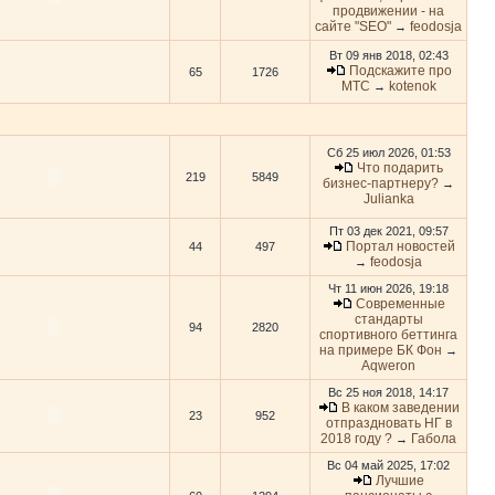
продвижении - на
сайте "SEO"
feodosja
→
Вт 09 янв 2018, 02:43
Подскажите про
65
1726
МТС
kotenok
→
Сб 25 июл 2026, 01:53
Что подарить
219
5849
бизнес-партнеру?
→
Julianka
Пт 03 дек 2021, 09:57
Портал новостей
44
497
feodosja
→
Чт 11 июн 2026, 19:18
Современные
стандарты
94
2820
спортивного беттинга
на примере БК Фон
→
Aqweron
Вс 25 ноя 2018, 14:17
В каком заведении
23
952
отпраздновать НГ в
2018 году ?
Габола
→
Вс 04 май 2025, 17:02
Лучшие