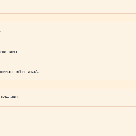
.
 вне школы.
фликты, любовь, дружба.
пожелания, ...
.