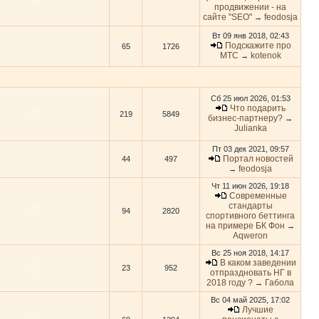
продвижении - на
сайте "SEO"
feodosja
→
Вт 09 янв 2018, 02:43
Подскажите про
65
1726
МТС
kotenok
→
Сб 25 июл 2026, 01:53
Что подарить
219
5849
бизнес-партнеру?
→
Julianka
Пт 03 дек 2021, 09:57
Портал новостей
44
497
feodosja
→
Чт 11 июн 2026, 19:18
Современные
стандарты
94
2820
спортивного беттинга
на примере БК Фон
→
Aqweron
Вс 25 ноя 2018, 14:17
В каком заведении
23
952
отпраздновать НГ в
2018 году ?
Габола
→
Вс 04 май 2025, 17:02
Лучшие