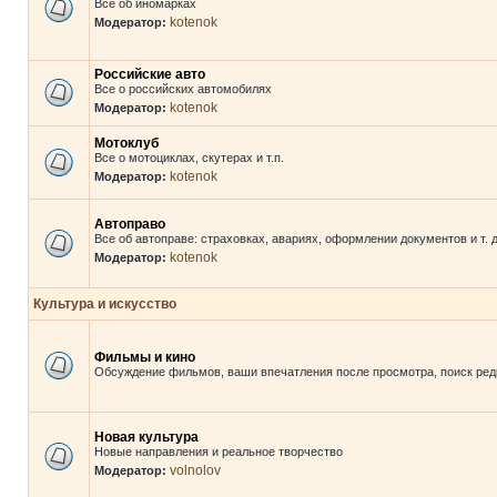
Все об иномарках
kotenok
Модератор:
Российские авто
Все о российских автомобилях
kotenok
Модератор:
Мотоклуб
Все о мотоциклах, скутерах и т.п.
kotenok
Модератор:
Автоправо
Все об автоправе: страховках, авариях, оформлении документов и т. д
kotenok
Модератор:
Культура и искусство
Фильмы и кино
Обсуждение фильмов, ваши впечатления после просмотра, поиск редк
Новая культура
Новые направления и реальное творчество
volnolov
Модератор: