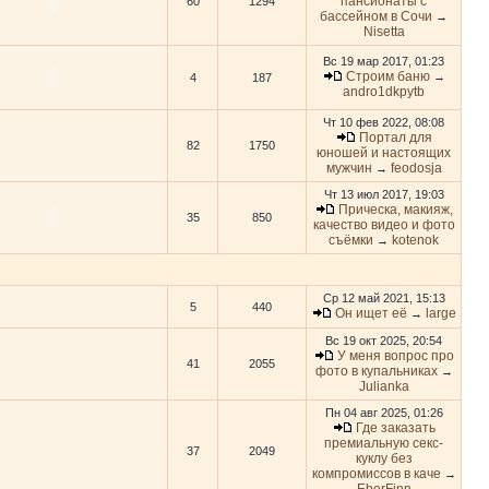
пансионаты с
60
1294
бассейном в Сочи
→
Nisetta
Вс 19 мар 2017, 01:23
Строим баню
→
4
187
andro1dkpytb
Чт 10 фев 2022, 08:08
Портал для
82
1750
юношей и настоящих
мужчин
feodosja
→
Чт 13 июл 2017, 19:03
Прическа, макияж,
35
850
качество видео и фото
съёмки
kotenok
→
Ср 12 май 2021, 15:13
5
440
Он ищет её
large
→
Вс 19 окт 2025, 20:54
У меня вопрос про
41
2055
фото в купальниках
→
Julianka
Пн 04 авг 2025, 01:26
Где заказать
премиальную секс-
37
2049
куклу без
компромиссов в каче
→