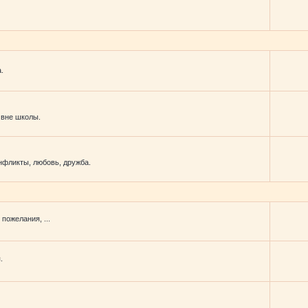
.
 вне школы.
фликты, любовь, дружба.
пожелания, ...
.