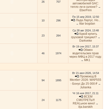
эксплуатация
26
707
автомобилей GAC:
тепло ли в салоне?
→
EberFinn
Пн 15 апр 2019, 12:50
Лада Ларгус. Но...
10
296
titar bogdan
→
Ср 28 авг 2024, 13:48
Какой купить
23
264
грузовой трицикл?
→
Darkveke
Вт 19 сен 2017, 15:37
Обмен
водительских прав
46
1974
через МФЦ в 2017 году.
MK1
→
Вт 21 июл 2026, 14:54
Промокод В
Мелбет 2026: WAP555
94
1895
- Бонус До 25 000 ₽
→
Julianka
Чт 16 ноя 2017, 21:11
ВСЕМ
СМОТРЕТЬ!!!
24
1175
REALьное кино!
→
ilja.barskih