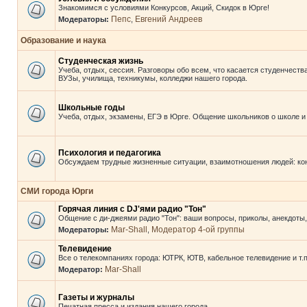
Знакомимся с условиями Конкурсов, Акций, Скидок в Юрге!
Пепс
Евгений Андреев
Модераторы:
,
Образование и наука
Студенческая жизнь
Учеба, отдых, сессия. Разговоры обо всем, что касается студенчества
ВУЗы, училища, техникумы, колледжи нашего города.
Школьные годы
Учеба, отдых, экзамены, ЕГЭ в Юрге. Общение школьников о школе и
Психология и педагогика
Обсуждаем трудные жизненные ситуации, взаимотношения людей: кон
СМИ города Юрги
Горячая линия с DJ'ями радио "Тон"
Общение с ди-джеями радио "Тон": ваши вопросы, приколы, анекдоты, 
Mar-Shall
Модератор 4-ой группы
Модераторы:
,
Телевидение
Все о телекомпаниях города: ЮТРК, ЮТВ, кабельное телевидение и т.п
Mar-Shall
Модератор:
Газеты и журналы
Печатная пресса и издания нашего города.