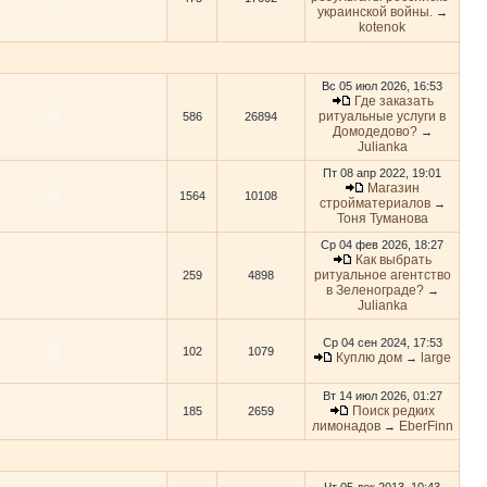
украинской войны.
→
kotenok
Вс 05 июл 2026, 16:53
Где заказать
ритуальные услуги в
586
26894
Домодедово?
→
Julianka
Пт 08 апр 2022, 19:01
Магазин
1564
10108
стройматериалов
→
Тоня Туманова
Ср 04 фев 2026, 18:27
Как выбрать
ритуальное агентство
259
4898
в Зеленограде?
→
Julianka
Ср 04 сен 2024, 17:53
102
1079
Куплю дом
large
→
Вт 14 июл 2026, 01:27
Поиск редких
185
2659
лимонадов
EberFinn
→