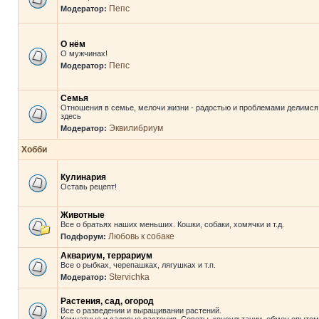
Пепс
Модератор:
О нём
О мужчинах!
Пепс
Модератор:
Семья
Отношения в семье, мелочи жизни - радостью и проблемами делимся
здесь
Эквилибриум
Модератор:
Хобби
Кулинария
Оставь рецепт!
Животные
Все о братьях наших меньших. Кошки, собаки, хомячки и т.д.
Любовь к собаке
Подфорум:
Аквариум, террариум
Все о рыбках, черепашках, лягушках и т.п.
Stervichka
Модератор:
Растения, сад, огород
Все о разведении и выращивании растений.