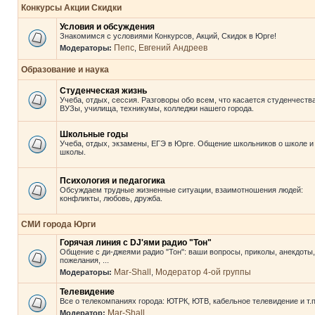
Конкурсы Акции Скидки
Условия и обсуждения
Знакомимся с условиями Конкурсов, Акций, Скидок в Юрге!
Пепс
Евгений Андреев
Модераторы:
,
Образование и наука
Студенческая жизнь
Учеба, отдых, сессия. Разговоры обо всем, что касается студенчества
ВУЗы, училища, техникумы, колледжи нашего города.
Школьные годы
Учеба, отдых, экзамены, ЕГЭ в Юрге. Общение школьников о школе и
школы.
Психология и педагогика
Обсуждаем трудные жизненные ситуации, взаимотношения людей:
конфликты, любовь, дружба.
СМИ города Юрги
Горячая линия с DJ'ями радио "Тон"
Общение с ди-джеями радио "Тон": ваши вопросы, приколы, анекдоты,
пожелания, ...
Mar-Shall
Модератор 4-ой группы
Модераторы:
,
Телевидение
Все о телекомпаниях города: ЮТРК, ЮТВ, кабельное телевидение и т.п
Mar-Shall
Модератор: