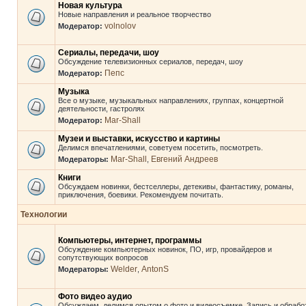
Новая культура
Новые направления и реальное творчество
volnolov
Модератор:
Сериалы, передачи, шоу
Обсуждение телевизионных сериалов, передач, шоу
Пепс
Модератор:
Музыка
Все о музыке, музыкальных направлениях, группах, концертной
деятельности, гастролях
Mar-Shall
Модератор:
Музеи и выставки, искусство и картины
Делимся впечатлениями, советуем посетить, посмотреть.
Mar-Shall
Евгений Андреев
Модераторы:
,
Книги
Обсуждаем новинки, бестселлеры, детекивы, фантастику, романы,
приключения, боевики. Рекомендуем почитать.
Технологии
Компьютеры, интернет, программы
Обсуждение компьютерных новинок, ПО, игр, провайдеров и
сопутствующих вопросов
Welder
AntonS
Модераторы:
,
Фото видео аудио
Обсуждаем, делимся опытом о фото и видеосъемке. Запись и обрабо