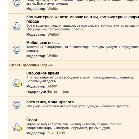
звука. Все о мультимедиа.
Welder
Модератор:
Компьютерное железо, сервис центры, компьютерные фир
города
Все о комплектующих: видюхи, звуковухи, материнки, винты, озушки и 
Обсуждение, тестирование, советы.
Welder
Модератор:
Мобильная связь
Телефоны, смартфоны, КПК, операторы, тарифы, услуги. Обсуждение
советы.
Welder
Модератор:
Спорт Здоровье Отдых
Свободное время
Кто чем занимается в свободное время, поиск единомышленников.
Болельщики здесь.
AstAn
Модератор:
Фотография
Подфорум:
Косметика, мода, красота
Обсуждение косметических средств, одежды и салонов красоты
Спорт
Игровые виды спорта, зимние виды спорта, секции, фитнес,
спортинвентарь. Советуем, обуждаем, рекомендуем.
mikl_1239
Модератор: