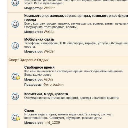
звука. Все о мультимедиа.
Welder
Модератор:
Компьютерное железо, сервис центры, компьютерные фир
города
Все о комплектующих: видюхи, звуковухи, материнки, винты, озушки и 
Обсуждение, тестирование, советы.
Welder
Модератор:
Мобильная связь
Телефоны, смартфоны, КПК, операторы, тарифы, услуги. Обсуждение
советы.
Welder
Модератор:
Спорт Здоровье Отдых
Свободное время
Кто чем занимается в свободное время, поиск единомышленников.
Болельщики здесь.
AstAn
Модератор:
Фотография
Подфорум:
Косметика, мода, красота
Обсуждение косметических средств, одежды и салонов красоты
Спорт
Игровые виды спорта, зимние виды спорта, секции, фитнес,
спортинвентарь. Советуем, обуждаем, рекомендуем.
mikl_1239
Модератор: