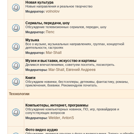
Новая культура
Новые направления и реальное творчество
volnolov
Модератор:
Сериалы, передачи, шоу
Обсуждение телевизионных сериалов, передач, шоу
Пепс
Модератор:
Музыка
Все о музыке, музыкальных направлениях, группах, концертной
деятельности, гастролях
Mar-Shall
Модератор:
Музеи и выставки, искусство и картины
Делимся впечатлениями, советуем посетить, посмотреть.
Mar-Shall
Евгений Андреев
Модераторы:
,
Книги
Обсуждаем новинки, бестселлеры, детекивы, фантастику, романы,
приключения, боевики. Рекомендуем почитать.
Технологии
Компьютеры, интернет, программы
Обсуждение компьютерных новинок, ПО, игр, провайдеров и
сопутствующих вопросов
Welder
AntonS
Модераторы:
,
Фото видео аудио
Обсуждаем, делимся опытом о фото и видеосъемке. Запись и обрабо