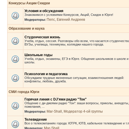
Конкурсы Акции Скидки
Условия и обсуждения
Знакомимся с условиями Конкурсов, Акций, Скидок в Юрге!
Пепс
Евгений Андреев
Модераторы:
,
Образование и наука
Студенческая жизнь
Учеба, отдых, сессия. Разговоры обо всем, что касается студенчества
ВУЗы, училища, техникумы, колледжи нашего города.
Школьные годы
Учеба, отдых, экзамены, ЕГЭ в Юрге. Общение школьников о школе и
школы.
Психология и педагогика
Обсуждаем трудные жизненные ситуации, взаимотношения людей:
конфликты, любовь, дружба.
СМИ города Юрги
Горячая линия с DJ'ями радио "Тон"
Общение с ди-джеями радио "Тон": ваши вопросы, приколы, анекдоты,
пожелания, ...
Mar-Shall
Модератор 4-ой группы
Модераторы:
,
Телевидение
Все о телекомпаниях города: ЮТРК, ЮТВ, кабельное телевидение и т.п
Mar-Shall
Модератор: