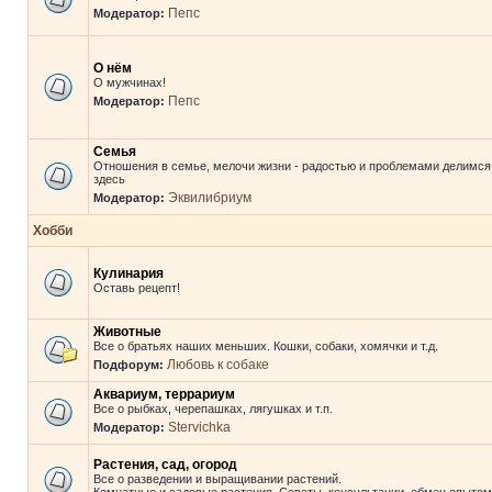
Пепс
Модератор:
О нём
О мужчинах!
Пепс
Модератор:
Семья
Отношения в семье, мелочи жизни - радостью и проблемами делимся
здесь
Эквилибриум
Модератор:
Хобби
Кулинария
Оставь рецепт!
Животные
Все о братьях наших меньших. Кошки, собаки, хомячки и т.д.
Любовь к собаке
Подфорум:
Аквариум, террариум
Все о рыбках, черепашках, лягушках и т.п.
Stervichka
Модератор:
Растения, сад, огород
Все о разведении и выращивании растений.