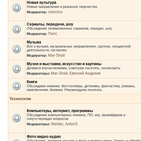
Новая культура
Новые направления и реальное творчество
volnolov
Модератор:
Сериалы, передачи, шоу
Обсуждение телевизионных сериалов, передач, шоу
Пепс
Модератор:
Музыка
Все о музыке, музыкальных направлениях, группах, концертной
деятельности, гастролях
Mar-Shall
Модератор:
Музеи и выставки, искусство и картины
Делимся впечатлениями, советуем посетить, посмотреть.
Mar-Shall
Евгений Андреев
Модераторы:
,
Книги
Обсуждаем новинки, бестселлеры, детекивы, фантастику, романы,
приключения, боевики. Рекомендуем почитать.
Технологии
Компьютеры, интернет, программы
Обсуждение компьютерных новинок, ПО, игр, провайдеров и
сопутствующих вопросов
Welder
AntonS
Модераторы:
,
Фото видео аудио
Обсуждаем, делимся опытом о фото и видеосъемке. Запись и обрабо