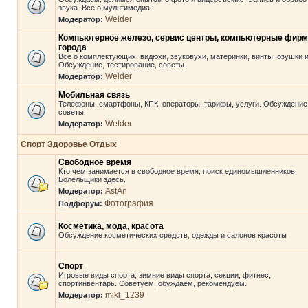
звука. Все о мультимедиа.
Welder
Модератор:
Компьютерное железо, сервис центры, компьютерные фир
города
Все о комплектующих: видюхи, звуковухи, материнки, винты, озушки и 
Обсуждение, тестирование, советы.
Welder
Модератор:
Мобильная связь
Телефоны, смартфоны, КПК, операторы, тарифы, услуги. Обсуждение
советы.
Welder
Модератор:
Спорт Здоровье Отдых
Свободное время
Кто чем занимается в свободное время, поиск единомышленников.
Болельщики здесь.
AstAn
Модератор:
Фотография
Подфорум:
Косметика, мода, красота
Обсуждение косметических средств, одежды и салонов красоты
Спорт
Игровые виды спорта, зимние виды спорта, секции, фитнес,
спортинвентарь. Советуем, обуждаем, рекомендуем.
mikl_1239
Модератор: