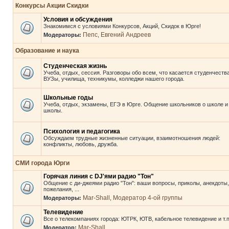
Конкурсы Акции Скидки
Условия и обсуждения
Знакомимся с условиями Конкурсов, Акций, Скидок в Юрге!
Пепс
Евгений Андреев
Модераторы:
,
Образование и наука
Студенческая жизнь
Учеба, отдых, сессия. Разговоры обо всем, что касается студенчества
ВУЗы, училища, техникумы, колледжи нашего города.
Школьные годы
Учеба, отдых, экзамены, ЕГЭ в Юрге. Общение школьников о школе и
школы.
Психология и педагогика
Обсуждаем трудные жизненные ситуации, взаимотношения людей:
конфликты, любовь, дружба.
СМИ города Юрги
Горячая линия с DJ'ями радио "Тон"
Общение с ди-джеями радио "Тон": ваши вопросы, приколы, анекдоты,
пожелания, ...
Mar-Shall
Модератор 4-ой группы
Модераторы:
,
Телевидение
Все о телекомпаниях города: ЮТРК, ЮТВ, кабельное телевидение и т.п
Mar-Shall
Модератор: