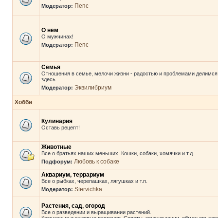
Пепс
Модератор:
О нём
О мужчинах!
Пепс
Модератор:
Семья
Отношения в семье, мелочи жизни - радостью и проблемами делимся
здесь
Эквилибриум
Модератор:
Хобби
Кулинария
Оставь рецепт!
Животные
Все о братьях наших меньших. Кошки, собаки, хомячки и т.д.
Любовь к собаке
Подфорум:
Аквариум, террариум
Все о рыбках, черепашках, лягушках и т.п.
Stervichka
Модератор:
Растения, сад, огород
Все о разведении и выращивании растений.