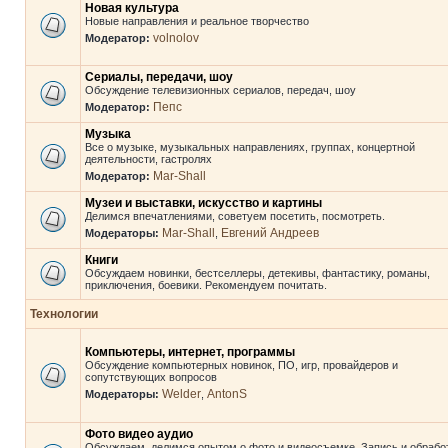
Новая культура
Новые направления и реальное творчество
volnolov
Модератор:
Сериалы, передачи, шоу
Обсуждение телевизионных сериалов, передач, шоу
Пепс
Модератор:
Музыка
Все о музыке, музыкальных направлениях, группах, концертной
деятельности, гастролях
Mar-Shall
Модератор:
Музеи и выставки, искусство и картины
Делимся впечатлениями, советуем посетить, посмотреть.
Mar-Shall
Евгений Андреев
Модераторы:
,
Книги
Обсуждаем новинки, бестселлеры, детекивы, фантастику, романы,
приключения, боевики. Рекомендуем почитать.
Технологии
Компьютеры, интернет, программы
Обсуждение компьютерных новинок, ПО, игр, провайдеров и
сопутствующих вопросов
Welder
AntonS
Модераторы:
,
Фото видео аудио
Обсуждаем, делимся опытом о фото и видеосъемке. Запись и обрабо