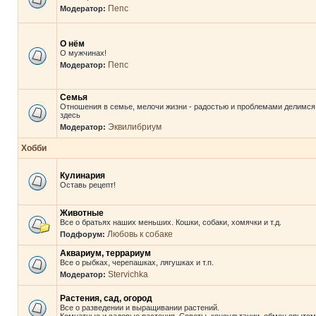
Пепс
Модератор:
О нём
О мужчинах!
Пепс
Модератор:
Семья
Отношения в семье, мелочи жизни - радостью и проблемами делимся
здесь
Эквилибриум
Модератор:
Хобби
Кулинария
Оставь рецепт!
Животные
Все о братьях наших меньших. Кошки, собаки, хомячки и т.д.
Любовь к собаке
Подфорум:
Аквариум, террариум
Все о рыбках, черепашках, лягушках и т.п.
Stervichka
Модератор:
Растения, сад, огород
Все о разведении и выращивании растений.