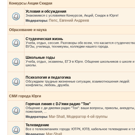
Конкурсы Акции Скидки
Условия и обсуждения
Знакомимся с условиями Конкурсов, Акций, Скидок в Юрге!
Пепс
Евгений Андреев
Модераторы:
,
Образование и наука
Студенческая жизнь
Учеба, отдых, сессия. Разговоры обо всем, что касается студенчества
ВУЗы, училища, техникумы, колледжи нашего города.
Школьные годы
Учеба, отдых, экзамены, ЕГЭ в Юрге. Общение школьников о школе и
школы.
Психология и педагогика
Обсуждаем трудные жизненные ситуации, взаимотношения людей:
конфликты, любовь, дружба.
СМИ города Юрги
Горячая линия с DJ'ями радио "Тон"
Общение с ди-джеями радио "Тон": ваши вопросы, приколы, анекдоты,
пожелания, ...
Mar-Shall
Модератор 4-ой группы
Модераторы:
,
Телевидение
Все о телекомпаниях города: ЮТРК, ЮТВ, кабельное телевидение и т.п
Mar-Shall
Модератор: