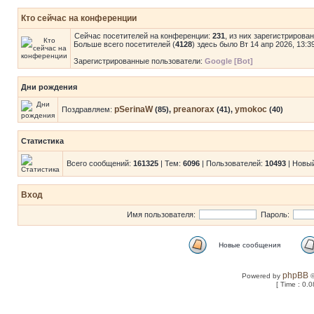
Кто сейчас на конференции
Сейчас посетителей на конференции:
231
, из них зарегистрирова
Больше всего посетителей (
4128
) здесь было Вт 14 апр 2026, 13:3
Зарегистрированные пользователи:
Google [Bot]
Дни рождения
pSerinaW
preanorax
ymokoc
Поздравляем:
(85),
(41),
(40)
Статистика
Всего сообщений:
161325
| Тем:
6096
| Пользователей:
10493
| Новы
Вход
Имя пользователя:
Пароль:
Новые сообщения
phpBB
Powered by
©
[ Time : 0.0