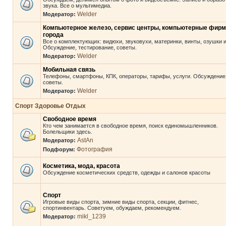
звука. Все о мультимедиа.
Welder
Модератор:
Компьютерное железо, сервис центры, компьютерные фир
города
Все о комплектующих: видюхи, звуковухи, материнки, винты, озушки и 
Обсуждение, тестирование, советы.
Welder
Модератор:
Мобильная связь
Телефоны, смартфоны, КПК, операторы, тарифы, услуги. Обсуждение
советы.
Welder
Модератор:
Спорт Здоровье Отдых
Свободное время
Кто чем занимается в свободное время, поиск единомышленников.
Болельщики здесь.
AstAn
Модератор:
Фотография
Подфорум:
Косметика, мода, красота
Обсуждение косметических средств, одежды и салонов красоты
Спорт
Игровые виды спорта, зимние виды спорта, секции, фитнес,
спортинвентарь. Советуем, обуждаем, рекомендуем.
mikl_1239
Модератор: